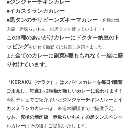
■ジンジャーチキンカレー
■イカスミランカカレー
■黒タンのチリビーンズキーマカレー
（究極の焼
肉店「赤坂らいもん」の黒タンを使っています！）
この
3種のあいがけカレーにドクター納豆のト
ッピング
も併せて撮影ではお楽しみ頂きました。
全てのカレーに副菜5種ももれなく一緒に盛
また
り付けています
。
「KERAKU（ケラク）」はスパイスカレーを毎日4種類
ご用意し、毎週1～2種類が新しいカレーに変わります！
今回テレビでご紹介頂いた
ジンジャーチキンカレー
と
イ
カスミランカカレ
ーは、来週木曜頃までご提供予定。
なお、
究極の焼肉店「赤坂らいもん」の黒タンスペシャ
ルカレー
はその後もご提供いたします。