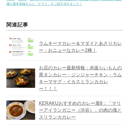
優の瀧本美織さんに「ケラク」をご紹介頂きました！
関連記事
ラムキーマカレー＆マダイとあさりカレ
ー：おニューなカレー2種！
お店のカレー最新情報：赤坂らいもんの
黒タンカレー・ジンジャーチキン・ラム
キーマサグ・イカスミランカカレ
ー！！！
KERAKUおすすめのカレー屋8：「マリ
ーアイランガニー（渋谷）」の肉の塊と
スリランカカレー