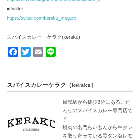
■Twitter
https://twitter.com/keraku_meguro
スパイスカレー ケラク(keraku)
F
T
E
Li
a
wi
m
n
c
tt
ail
e
e
er
スパイスカレーケラク（keraku）
b
o
目黒駅から徒歩3分にあるこだ
o
わりのスパイスカレー専門店で
k
す。
焼肉の名門らいもんから牛タン
を取り寄せている黒タン塩レモ