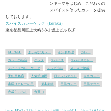
ンキーマをはじめ、こだわりの
スパイスを使ったカレーを提供
しております。
スパイスカレーケラク（keraku）
東京都品川区上大崎3-3-1 坂上ビル B1F
KERAKU
あいがけカレー
インド料理
カレー
カレーの名店
ケラク
スパイス
スパイスカレー
スパイスカレーケラク
テレビ出演
メディア掲載
予約困難店
人気焼肉屋
日テレバゲット
東京カレー
水曜はカレーの日
瀧本美織
目黒カレー
目黒ケラク
赤坂らいもん
金竜山
Home
›
NEWS
›
日テレ「バケット」【水曜はカレーの日】：カレーが大好きな女