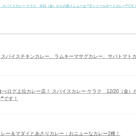
 スパイスカレー ケラク 5/31（金）からの新メニューは ❝ダシミールポークカレー❞です
：スパイスチキンカレー、ラムキーマサグカレー、サバトマト
食べログ上位カレー店！ スパイスカレー ケラク 12/20（金
❞です！
カレー＆マダイとあさりカレー：おニューなカレー2種！