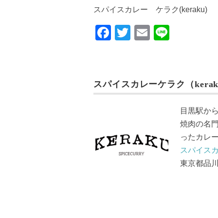
スパイスカレー ケラク(keraku)
F
T
E
Li
a
wi
m
n
c
tt
ail
e
e
er
スパイスカレーケラク（kerak
b
o
目黒駅か
o
焼肉の名
k
ったカレ
スパイスカ
東京都品川区