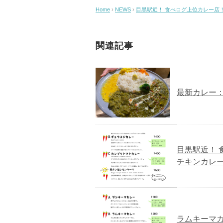
Home
›
NEWS
›
目黒駅近！ 食べログ上位カレー店！
関連記事
最新カレー
目黒駅近！ 
チキンカレー
ラムキーマ