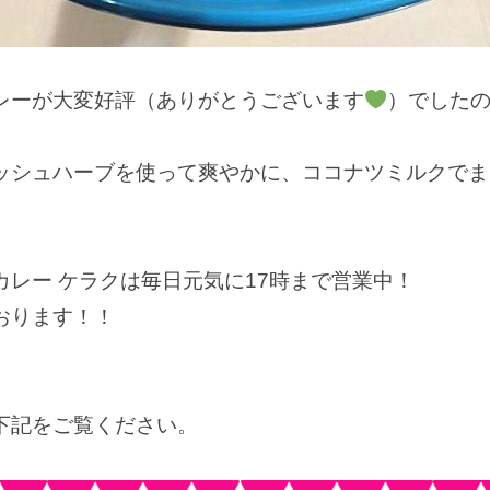
レーが大変好評（ありがとうございます
）でした
ッシュハーブを使って爽やかに、ココナツミルクでま
レー ケラクは毎日元気に17時まで営業中！
おります！！
下記をご覧ください。