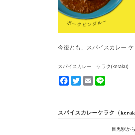
今後とも、スパイスカレー 
スパイスカレー ケラク(keraku)
F
T
E
Li
a
wi
m
n
c
tt
ail
e
e
er
スパイスカレーケラク（kerak
b
o
目黒駅か