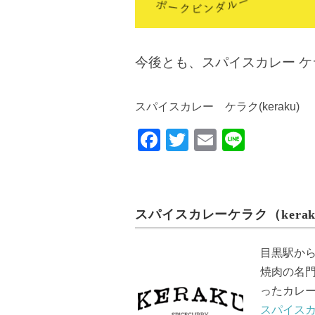
今後とも、スパイスカレー 
スパイスカレー ケラク(keraku)
F
T
E
Li
a
wi
m
n
c
tt
ail
e
e
er
スパイスカレーケラク（kerak
b
o
目黒駅か
o
焼肉の名
k
ったカレ
スパイスカ