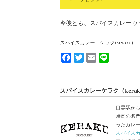
今後とも、スパイスカレー 
スパイスカレー ケラク(keraku)
F
T
E
Li
a
wi
m
n
c
tt
ail
e
e
er
スパイスカレーケラク（kerak
b
o
目黒駅か
o
焼肉の名
k
ったカレ
スパイスカ