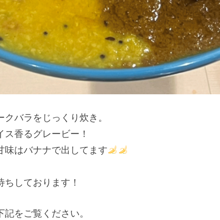
ークバラをじっくり炊き。
イス香るグレービー！
甘味はバナナで出してます
待ちしております！
下記をご覧ください。