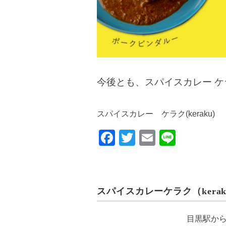
今後とも、スパイスカレー 
スパイスカレー ケラク(keraku)
F
T
E
Li
a
wi
m
n
c
tt
ail
e
e
er
スパイスカレーケラク（kerak
b
o
目黒駅か