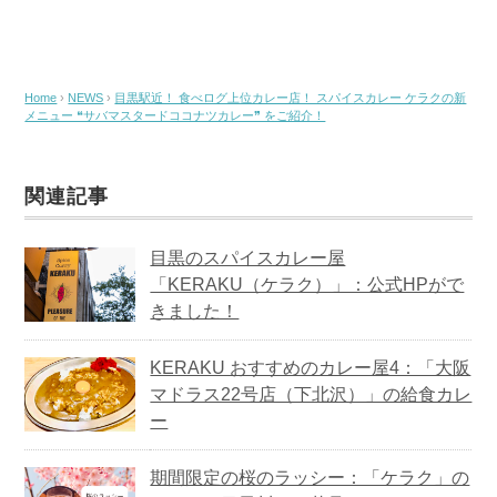
Home
›
NEWS
›
目黒駅近！ 食べログ上位カレー店！ スパイスカレー ケラクの新
メニュー ❝サバマスタードココナツカレー❞ をご紹介！
関連記事
目黒のスパイスカレー屋
「KERAKU（ケラク）」：公式HPがで
きました！
KERAKU おすすめのカレー屋4：「大阪
マドラス22号店（下北沢）」の給食カレ
ー
期間限定の桜のラッシー：「ケラク」の