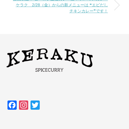
ケラク 2/28（金）からの新メニューは ❝エビだし
チキンカレー❞です！
F
In
T
a
st
wi
c
a
tt