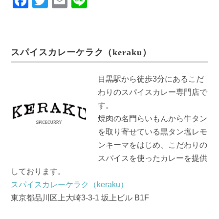
F
T
E
Li
a
wi
m
n
c
tt
ail
e
e
er
スパイスカレーケラク（keraku）
b
o
目黒駅から徒歩3分にあるこだ
o
わりのスパイスカレー専門店で
k
す。
焼肉の名門らいもんから牛タン
を取り寄せている黒タン塩レモ
ンキーマをはじめ、こだわりの
スパイスを使ったカレーを提供
しております。
スパイスカレーケラク（keraku）
東京都品川区上大崎3-3-1 坂上ビル B1F