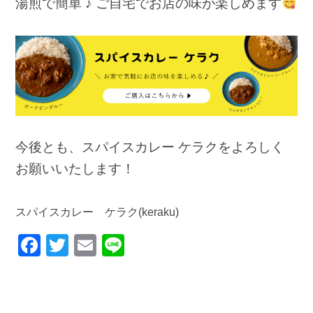
湯煎で簡単 ♪ ご自宅でお店の味が楽しめます
今後とも、スパイスカレー ケラクをよろしく
お願いいたします！
スパイスカレー ケラク(keraku)
F
T
E
Li
a
wi
m
n
c
tt
ail
e
e
er