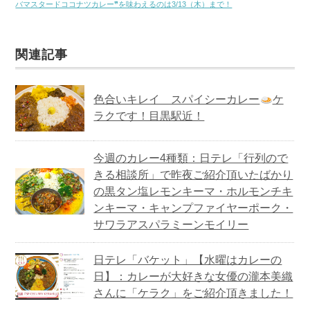
バマスタードココナツカレー❞を味わえるのは3/13（木）まで！
関連記事
色合いキレイ スパイシーカレー
ケ
ラクです！目黒駅近！
今週のカレー4種類：日テレ「行列ので
きる相談所」で昨夜ご紹介頂いたばかり
の黒タン塩レモンキーマ・ホルモンチキ
ンキーマ・キャンプファイヤーポーク・
サワラアスパラミーンモイリー
日テレ「バケット」【水曜はカレーの
日】：カレーが大好きな女優の瀧本美織
さんに「ケラク」をご紹介頂きました！