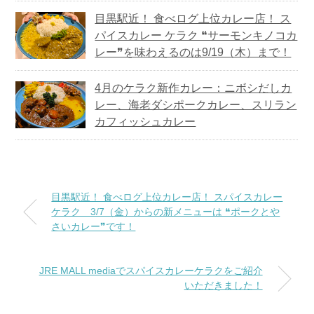
目黒駅近！ 食べログ上位カレー店！ ス
パイスカレー ケラク ❝サーモンキノコカ
レー❞を味わえるのは9/19（木）まで！
4月のケラク新作カレー：ニボシだしカ
レー、海老ダシポークカレー、スリラン
カフィッシュカレー
目黒駅近！ 食べログ上位カレー店！ スパイスカレー
ケラク 3/7（金）からの新メニューは ❝ポークとや
さいカレー❞です！
JRE MALL mediaでスパイスカレーケラクをご紹介
いただきました！