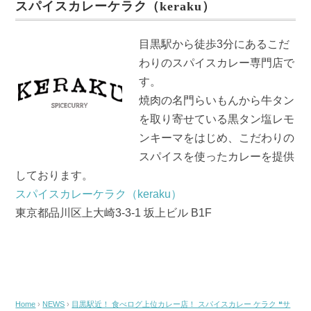
スパイスカレーケラク（keraku）
b
o
目黒駅から徒歩3分にあるこだ
o
わりのスパイスカレー専門店で
k
す。
焼肉の名門らいもんから牛タン
を取り寄せている黒タン塩レモ
ンキーマをはじめ、こだわりの
スパイスを使ったカレーを提供
しております。
スパイスカレーケラク（keraku）
東京都品川区上大崎3-3-1 坂上ビル B1F
Home
›
NEWS
›
目黒駅近！ 食べログ上位カレー店！ スパイスカレー ケラク ❝サ