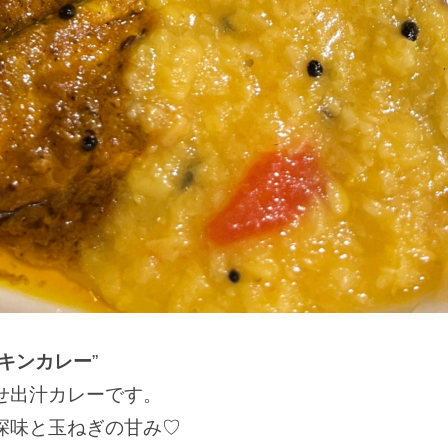
キンカレー
”
せ出汁カレーです。
深味と玉ねぎの甘み♡