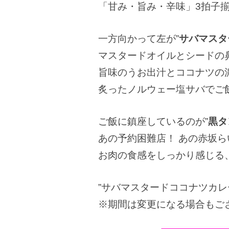
「甘み・旨み・辛味」3拍子
一方向かって左が”
サバマスタ
マスタードオイルとシードの
旨味のうお出汁とココナツの
炙ったノルウェー塩サバでご
ご飯に鎮座しているのが”
黒タ
あの予約困難店！ あの赤坂
お肉の食感をしっかり感じる
”サバマスタードココナツカレ
※期間は変更になる場合もご