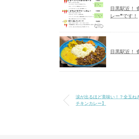
目黒駅近！ 
レー❞です！
目黒駅近！ 
涙が出るほど美味い！？全玉ね
チキンカレー】