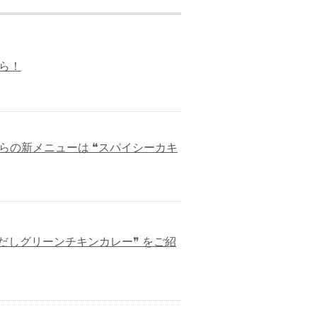
ら！
からの新メニューは ❝スパイシーカキ
❝だしグリーンチキンカレー❞ をご紹