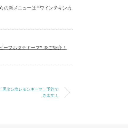
からの新メニューは ❝ワインチキンカ
ビーフホタテキーマ❞ をご紹介！
プ「黒タン塩レモンキーマ」予約で
きます！