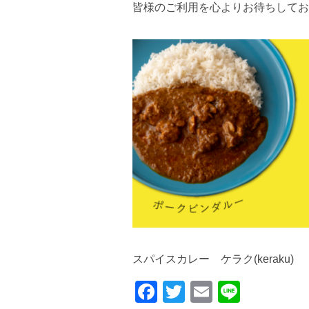
皆様のご利用を心よりお待ちしてお
スパイスカレー ケラク(keraku)
F
T
E
Li