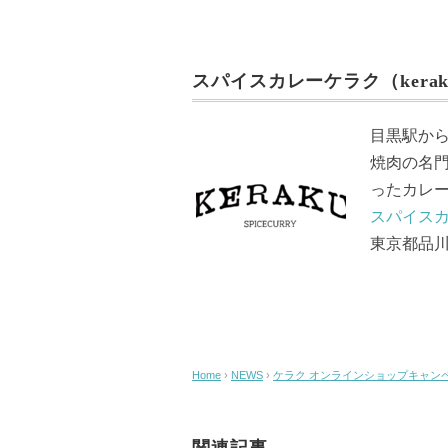
a
wi
m
n
c
tt
ail
e
e
er
スパイスカレーケラク（kerak
b
o
目黒駅か
o
焼肉の名
k
ったカレ
スパイスカ
東京都品川区
Home
›
NEWS
›
ケラク オンラインショップキャン
関連記事