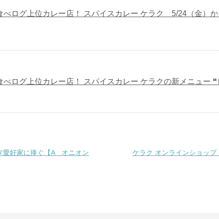
食べログ上位カレー店！ スパイスカレー ケラク 5/24（金）
食べログ上位カレー店！ スパイスカレー ケラクの新メニュー ❝
ぎ愛好家に捧ぐ【A オニオン
ケラク オンラインショッ