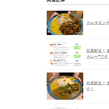
カルダモンチ
目黒駅近！ 
カレー❞です
目黒駅近！ 
介！