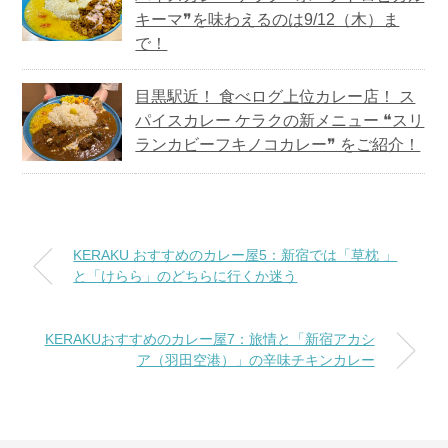
キーマ❞を味わえるのは9/12（木）ま
で！
目黒駅近！ 食べログ上位カレー店！ ス
パイスカレー ケラクの新メニュー ❝スリ
ランカビーフキノコカレー❞ をご紹介！
KERAKU おすすめのカレー屋5：新宿では「草枕 」
と「けらら」のどちらに行くか迷う
KERAKUおすすめのカレー屋7：旅情と「新宿アカシ
ア（羽田空港）」の辛味チキンカレー