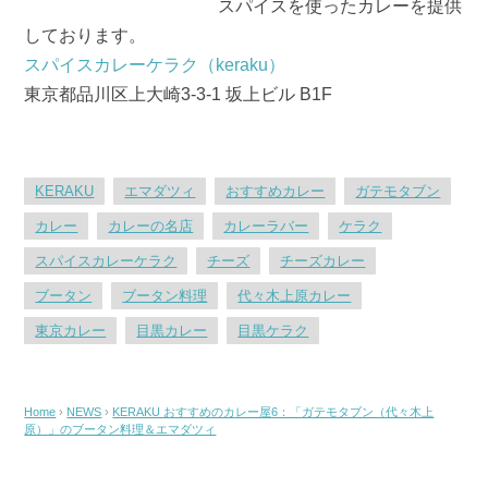
スパイスを使ったカレーを提供
しております。
スパイスカレーケラク（keraku）
東京都品川区上大崎3-3-1 坂上ビル B1F
KERAKU
エマダツィ
おすすめカレー
ガテモタブン
カレー
カレーの名店
カレーラバー
ケラク
スパイスカレーケラク
チーズ
チーズカレー
ブータン
ブータン料理
代々木上原カレー
東京カレー
目黒カレー
目黒ケラク
Home
›
NEWS
›
KERAKU おすすめのカレー屋6：「ガテモタブン（代々木上
原）」のブータン料理＆エマダツィ