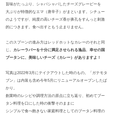
旨味がたっぷり、シャバシャバしたチーズグレービーを
大ぶりが特徴的なエマ（唐辛子）がまといます。シチュー
のようですが、純度の高いチーズ香が鼻孔をすんっと刺激
的につきます。食べ出すともう止まりません。
このスプーンの進み方はレッドホットなカレーのそれと同
じ。
カレーラバーを十分に満足させられる逸品
。
幸せの国
ブータンに、
美味しいチーズ（カレー）がありますよ！
写真は2022年3月にテイクアウトした時のもの。「ガテモタ
ブン」は内装も含め今年5月にリニューアルオープンしたば
かり。
創業時のレシピや調理方法の原点に立ち返り、初めてブー
タン料理を口にした時の衝撃そのままに
シンプルで食べ飽きない家庭料理としてのブータン料理の