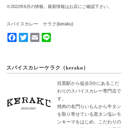
※2022年6月の情報。最新情報はお店にご確認下さい。
スパイスカレー ケラク(keraku)
F
T
E
Li
a
wi
m
n
c
tt
ail
e
e
er
スパイスカレーケラク（keraku）
b
o
目黒駅から徒歩3分にあるこだ
o
わりのスパイスカレー専門店で
k
す。
焼肉の名門らいもんから牛タン
を取り寄せている黒タン塩レモ
ンキーマをはじめ、こだわりの