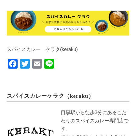
スパイスカレー ケラク(keraku)
F
T
E
Li
a
wi
m
n
c
tt
ail
e
e
er
スパイスカレーケラク（keraku）
b
o
目黒駅から徒歩3分にあるこだ
o
わりのスパイスカレー専門店で
k
す。