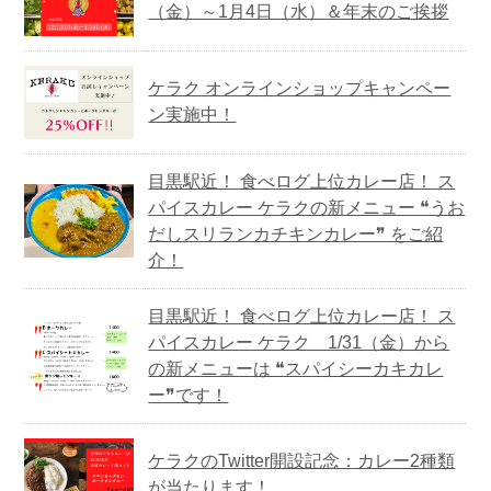
（金）～1月4日（水）＆年末のご挨拶
ケラク オンラインショップキャンペー
ン実施中！
目黒駅近！ 食べログ上位カレー店！ ス
パイスカレー ケラクの新メニュー ❝うお
だしスリランカチキンカレー❞ をご紹
介！
目黒駅近！ 食べログ上位カレー店！ ス
パイスカレー ケラク 1/31（金）から
の新メニューは ❝スパイシーカキカレ
ー❞です！
ケラクのTwitter開設記念：カレー2種類
が当たります！