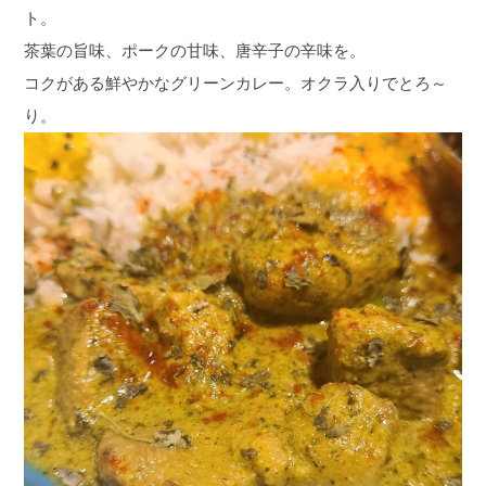
ト。
茶葉の旨味、ポークの甘味、唐辛子の辛味を。
コクがある鮮やかなグリーンカレー。オクラ入りでとろ～
り。