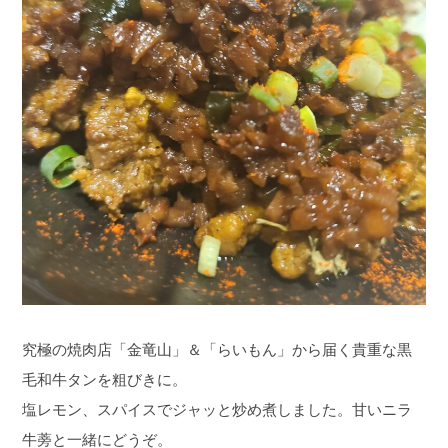
究極の焼肉店「金竜山」＆「らいもん」から届く貴重な黒
毛和牛タンを粗びきに。
塩レモン、スパイスでジャッと炒め煮しました。甘いニラ
牛蒡と一緒にどうぞ。