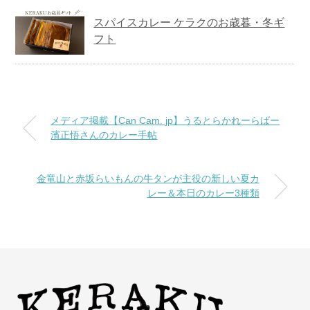
スパイスカレー ケラクのお歳暮・冬ギ
フト
メディア掲載【Can Cam. jp】うるとらかれーらばー
濱正悟さんのカレー手帖
金竜山と赤坂らいもんの牛タンが主役の新しい夏カ
レー＆本日のカレー3種類