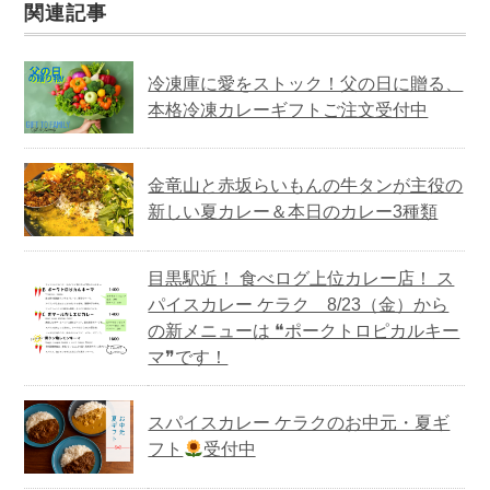
関連記事
冷凍庫に愛をストック！父の日に贈る、
本格冷凍カレーギフトご注文受付中
金竜山と赤坂らいもんの牛タンが主役の
新しい夏カレー＆本日のカレー3種類
目黒駅近！ 食べログ上位カレー店！ ス
パイスカレー ケラク 8/23（金）から
の新メニューは ❝ポークトロピカルキー
マ❞です！
スパイスカレー ケラクのお中元・夏ギ
フト
受付中