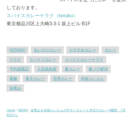
しております。
スパイスカレーケラク（keraku）
東京都品川区上大崎3-3-1 坂上ビル B1F
KERAKU
あいがけカレー
おすすめカレー
カレー
ケラク
スパイスカレー
スパイスカレーケラク
予約困難店
人気焼肉屋
夏カレー
夏バテ解消
夏飯
東京カレー
目黒カレー
赤坂らいもん
金竜山
Home
›
NEWS
›
金竜山＆赤坂らいもんの牛タンカレーと本日のカレー4種類：7月
6日から