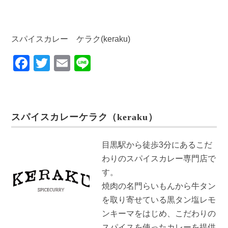
スパイスカレー ケラク(keraku)
F
T
E
Li
a
wi
m
n
c
tt
ail
e
e
er
スパイスカレーケラク（keraku）
b
o
目黒駅から徒歩3分にあるこだ
o
わりのスパイスカレー専門店で
k
す。
焼肉の名門らいもんから牛タン
を取り寄せている黒タン塩レモ
ンキーマをはじめ、こだわりの
スパイスを使ったカレーを提供