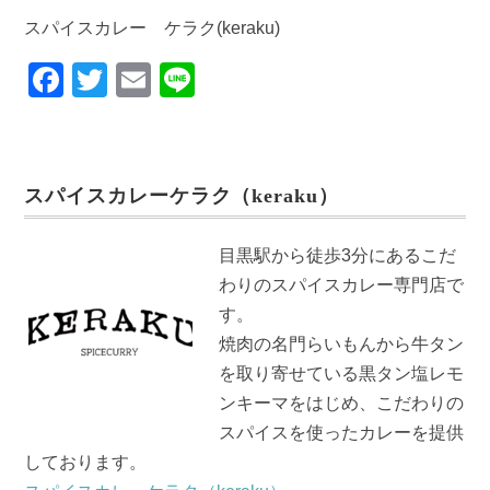
スパイスカレー ケラク(keraku)
F
T
E
Li
a
wi
m
n
c
tt
ail
e
e
er
スパイスカレーケラク（keraku）
b
o
目黒駅から徒歩3分にあるこだ
o
わりのスパイスカレー専門店で
k
す。
焼肉の名門らいもんから牛タン
を取り寄せている黒タン塩レモ
ンキーマをはじめ、こだわりの
スパイスを使ったカレーを提供
しております。