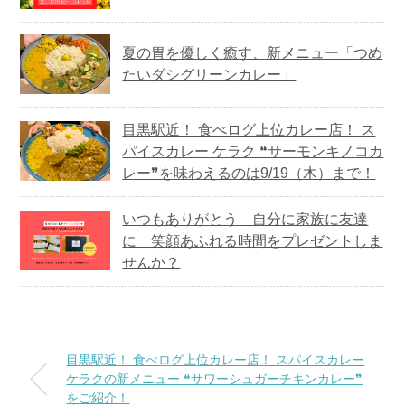
夏の胃を優しく癒す、新メニュー「つめ
たいダシグリーンカレー」
目黒駅近！ 食べログ上位カレー店！ ス
パイスカレー ケラク ❝サーモンキノコカ
レー❞を味わえるのは9/19（木）まで！
いつもありがとう 自分に家族に友達
に 笑顔あふれる時間をプレゼントしま
せんか？
目黒駅近！ 食べログ上位カレー店！ スパイスカレー
ケラクの新メニュー ❝サワーシュガーチキンカレー❞
をご紹介！