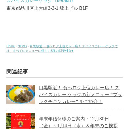
スパイスカレーケラク（keraku）
東京都品川区上大崎3-3-1 坂上ビル B1F
Home
›
NEWS
›
目黒駅近！ 食べログ上位カレー店！ スパイスカレー ケラクで
は、すべてのメニューに嬉しい5種の副菜付き♥
関連記事
目黒駅近！ 食べログ上位カレー店！ ス
パイスカレー ケラクの新メニュー ❝ブラ
ックチキンカレー❞ をご紹介！
年末年始休暇のご案内：12月30日
（金）～1月4日（水）＆年末のご挨拶