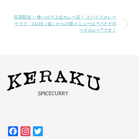
目黒駅近！ 食べログ上位カレー店！ スパイスカレー
ケラク 11/15（金）からの新メニューは ❝バナナポ
ークカレー❞です！
F
In
T