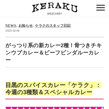
NEWS
,
お知らせ
,
ケラクのスタッフ日記
2023-02-06
がっつり系の新カレー2種！骨つきチキ
ンウプカレー＆ビーフビンダルーカレ
ー
目黒のスパイスカレー「ケラク」：
今週の
3種類＆スペシャルカレー