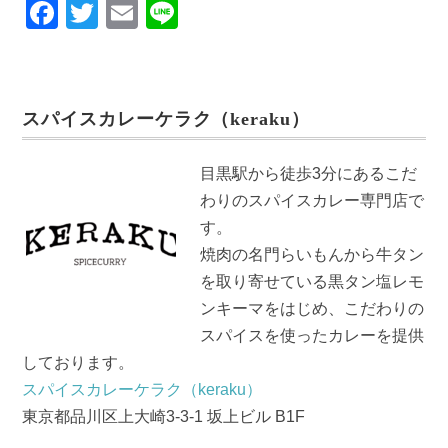
F
T
E
Li
a
wi
m
n
c
tt
ail
e
e
er
スパイスカレーケラク（keraku）
b
o
目黒駅から徒歩3分にあるこだ
o
わりのスパイスカレー専門店で
k
す。
焼肉の名門らいもんから牛タン
を取り寄せている黒タン塩レモ
ンキーマをはじめ、こだわりの
スパイスを使ったカレーを提供
しております。
スパイスカレーケラク（keraku）
東京都品川区上大崎3-3-1 坂上ビル B1F