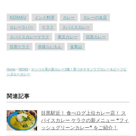
KERAKU
インド料理
カレー
カレーの名店
カレーラバー
ケラク
スパイスカレー
スパイスカレーケラク
東京カレー
目黒カレー
目黒ケラク
赤坂らいもん
金竜山
Home
›
NEWS
›
がっつり系の新カレー2種！骨つきチキンウプカレー＆ビーフビ
ンダルーカレー
関連記事
目黒駅近！ 食べログ上位カレー店！ ス
パイスカレー ケラクの新メニュー ❝フィ
ッシュグリーンカレー❞ をご紹介！