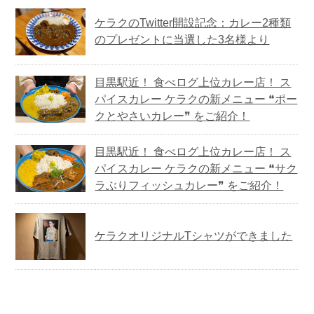
ケラクのTwitter開設記念：カレー2種類
のプレゼントに当選した3名様より
目黒駅近！ 食べログ上位カレー店！ ス
パイスカレー ケラクの新メニュー ❝ポー
クとやさいカレー❞ をご紹介！
目黒駅近！ 食べログ上位カレー店！ ス
パイスカレー ケラクの新メニュー ❝サク
ラぶりフィッシュカレー❞ をご紹介！
ケラクオリジナルTシャツができました