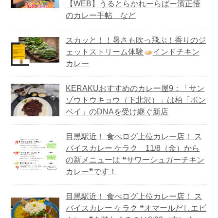
【WEB】うるとらかれーらばー濱正悟
のカレー手帖 など
スカッと！！暑さも吹っ飛ぶ！香りのジ
ェットストリーム体験
インドチキン
カレー
KERAKUおすすめのカレー屋9：「サン
ゾウトウキョウ（下北沢）」は柏「ボン
ベイ」のDNAを受け継ぐ新店
目黒駅近！ 食べログ上位カレー店！ ス
パイスカレー ケラク 11/8（金）から
の新メニューは ❝サワーシュガーチキン
カレー❞です！
目黒駅近！ 食べログ上位カレー店！ ス
パイスカレー ケラク ❝オマールだしエビ