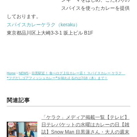
スパイスを使ったカレーを提供
しております。
スパイスカレーケラク（keraku）
東京都品川区上大崎3-3-1 坂上ビル B1F
Home
›
NEWS
›
目黒駅近！ 食べログ上位カレー店！ スパイスカレー ケラク
❝フグだしゴアフィッシュカレー❞を味わえるのは7/18（木）まで！
関連記事
「ケラク」メディア掲載一覧【テレビ】
日テレバケットの水曜はカレーの日【雑
誌】Snow Man 目黒蓮さん・大人の週末