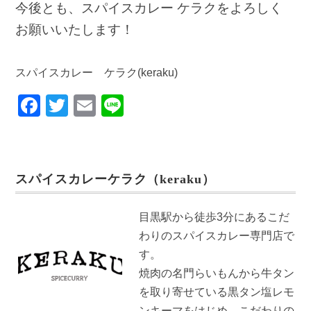
今後とも、スパイスカレー ケラクをよろしく
お願いいたします！
スパイスカレー ケラク(keraku)
F
T
E
Li
a
wi
m
n
c
tt
ail
e
e
er
スパイスカレーケラク（keraku）
b
o
目黒駅から徒歩3分にあるこだ
o
わりのスパイスカレー専門店で
k
す。
焼肉の名門らいもんから牛タン
を取り寄せている黒タン塩レモ
ンキーマをはじめ、こだわりの