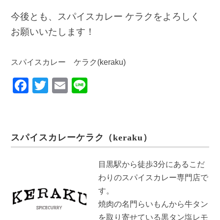
今後とも、スパイスカレー ケラクをよろしく
お願いいたします！
スパイスカレー ケラク(keraku)
F
T
E
Li
a
wi
m
n
c
tt
ail
e
e
er
スパイスカレーケラク（keraku）
b
o
目黒駅から徒歩3分にあるこだ
o
わりのスパイスカレー専門店で
k
す。
焼肉の名門らいもんから牛タン
を取り寄せている黒タン塩レモ