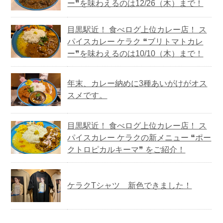
ー❞を味わえるのは12/26（木）まで！
目黒駅近！ 食べログ上位カレー店！ ス
パイスカレー ケラク ❝ブリトマトカレ
ー❞を味わえるのは10/10（木）まで！
年末、カレー納めに3種あいがけがオス
スメです。
目黒駅近！ 食べログ上位カレー店！ ス
パイスカレー ケラクの新メニュー ❝ポー
クトロピカルキーマ❞ をご紹介！
ケラクTシャツ 新色できました！