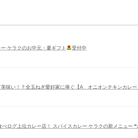
ー ケラクのお中元・夏ギフト
受付中
ど美味い！？全玉ねぎ愛好家に捧ぐ【A オニオンチキンカレー
食べログ上位カレー店！ スパイスカレー ケラクの新メニュー ❝