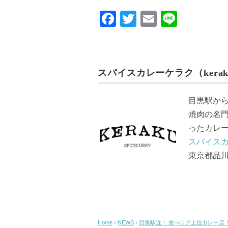
F
T
E
Li
a
wi
m
n
c
tt
ail
e
e
er
スパイスカレーケラク（kerak
b
o
目黒駅か
o
焼肉の名
k
ったカレ
スパイスカ
東京都品川区
Home
›
NEWS
›
目黒駅近！ 食べログ上位カレー店！