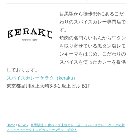
b
o
目黒駅から徒歩3分にあるこだ
o
わりのスパイスカレー専門店で
k
す。
焼肉の名門らいもんから牛タン
を取り寄せている黒タン塩レモ
ンキーマをはじめ、こだわりの
スパイスを使ったカレーを提供
しております。
スパイスカレーケラク（keraku）
東京都品川区上大崎3-3-1 坂上ビル B1F
Home
›
NEWS
›
目黒駅近！ 食べログ上位カレー店！ スパイスカレー ケラクの新
メニュー ❝ポークトロピカルキーマ❞ をご紹介！