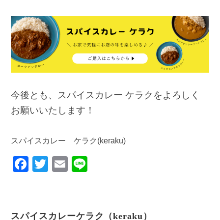
今後とも、スパイスカレー ケラクをよろしく
お願いいたします！
スパイスカレー ケラク(keraku)
F
T
E
Li
a
wi
m
n
c
tt
ail
e
e
er
スパイスカレーケラク（keraku）