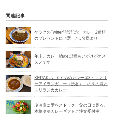
関連記事
ケラクのTwitter開設記念：カレー2種類
のプレゼントに当選した3名様より
年末、カレー納めに3種あいがけがオス
スメです。
KERAKUおすすめのカレー屋8：「マリ
ーアイランガニー（渋谷）」の肉の塊と
スリランカカレー
冷凍庫に愛をストック！父の日に贈る、
本格冷凍カレーギフトご注文受付中