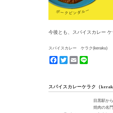
今後とも、スパイスカレー 
スパイスカレー ケラク(keraku)
F
T
E
Li
a
wi
m
n
c
tt
ail
e
e
er
スパイスカレーケラク（kerak
b
o
目黒駅か
o
焼肉の名