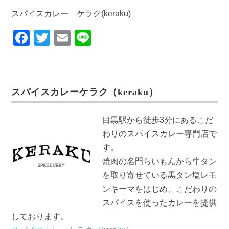
スパイスカレー ケラク(keraku)
F
T
E
Li
a
wi
m
n
c
tt
ail
e
e
er
スパイスカレーケラク（keraku）
b
o
目黒駅から徒歩3分にあるこだ
o
わりのスパイスカレー専門店で
k
す。
焼肉の名門らいもんから牛タン
を取り寄せている黒タン塩レモ
ンキーマをはじめ、こだわりの
スパイスを使ったカレーを提供
しております。