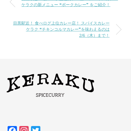
ケラクの新メニュー ❝ポークカレー❞ をご紹介！
目黒駅近！ 食べログ上位カレー店！ スパイスカレー
ケラク ❝チキンコルマカレー❞を味わえるのは
2/6（木）まで！
F
In
T