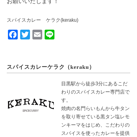
お願いいたします！
スパイスカレー ケラク(keraku)
F
T
E
Li
a
wi
m
n
c
tt
ail
e
e
er
スパイスカレーケラク（keraku）
b
o
目黒駅から徒歩3分にあるこだ
o
わりのスパイスカレー専門店で
k
す。
焼肉の名門らいもんから牛タン
を取り寄せている黒タン塩レモ
ンキーマをはじめ、こだわりの
スパイスを使ったカレーを提供