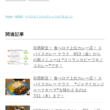
Home
›
NEWS
›
ケラクオリジナルTシャツができました
関連記事
目黒駅近！ 食べログ上位カレー店！ ス
パイスカレー ケラク 9/13（金）から
の新メニューは ❝スリランカビーフキノ
コカレー❞です！
目黒駅近！ 食べログ上位カレー店！ ス
パイスカレー ケラク ❝ジャマイカンジ
ャークキーマ❞を味わえるのは
7/11（木）まで！