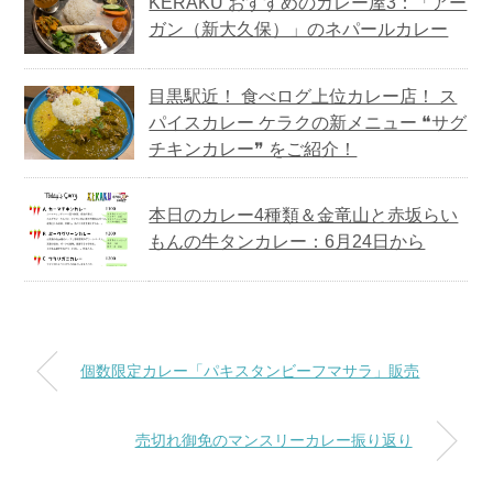
KERAKU おすすめのカレー屋3：「アー
ガン（新大久保）」のネパールカレー
目黒駅近！ 食べログ上位カレー店！ ス
パイスカレー ケラクの新メニュー ❝サグ
チキンカレー❞ をご紹介！
本日のカレー4種類＆金竜山と赤坂らい
もんの牛タンカレー：6月24日から
個数限定カレー「パキスタンビーフマサラ」販売
売切れ御免のマンスリーカレー振り返り