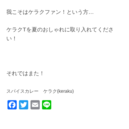
我こそはケラクファン！という方…
ケラクTを夏のおしゃれに取り入れてくださ
い！
それではまた！
スパイスカレー ケラク(keraku)
F
T
E
Li
a
wi
m
n
c
tt
ail
e