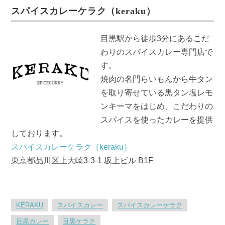
e
er
スパイスカレーケラク（keraku）
b
o
目黒駅から徒歩3分にあるこだ
o
わりのスパイスカレー専門店で
k
す。
焼肉の名門らいもんから牛タン
を取り寄せている黒タン塩レモ
ンキーマをはじめ、こだわりの
スパイスを使ったカレーを提供
しております。
スパイスカレーケラク（keraku）
東京都品川区上大崎3-3-1 坂上ビル B1F
KERAKU
スパイスカレー
スパイスカレーケラク
目黒カレー
目黒ケラク