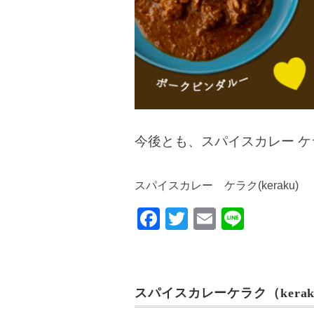
今後とも、スパイスカレー 
スパイスカレー ケラク(keraku)
F
T
E
Li
a
wi
m
n
c
tt
ail
e
e
er
スパイスカレーケラク（kerak
b