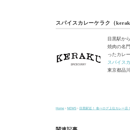
a
wi
m
n
c
tt
ail
e
e
er
スパイスカレーケラク（kerak
b
o
目黒駅か
o
焼肉の名
k
ったカレ
スパイスカ
東京都品川区
Home
›
NEWS
›
目黒駅近！ 食べログ上位カレー店！
関連記事