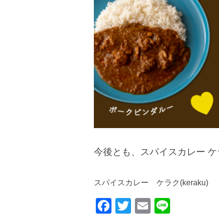
今後とも、スパイスカレー 
スパイスカレー ケラク(keraku)
F
T
E
Li