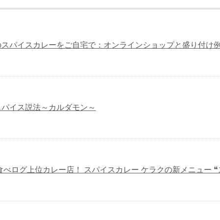
のスパイスカレーをご自宅で：オンラインショップと盛り付け
スパイス説法～カルダモン～
食べログ上位カレー店！ スパイスカレー ケラクの新メニュー 