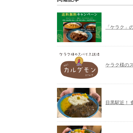
「ケラク」
ケラク様の
目黒駅近！ 