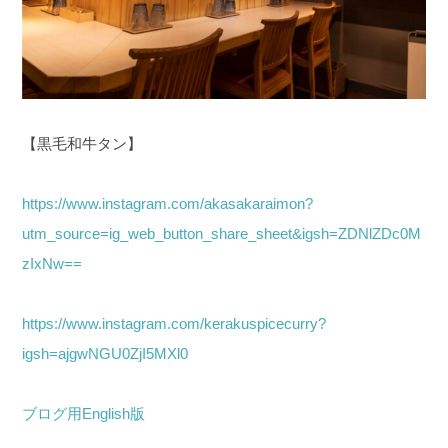
【黒毛和牛タン】
https://www.instagram.com/akasakaraimon?
utm_source=ig_web_button_share_sheet&igsh=ZDNlZDc0M
zIxNw==
https://www.instagram.com/kerakuspicecurry?
igsh=ajgwNGU0ZjI5MXl0
ブログ用English版