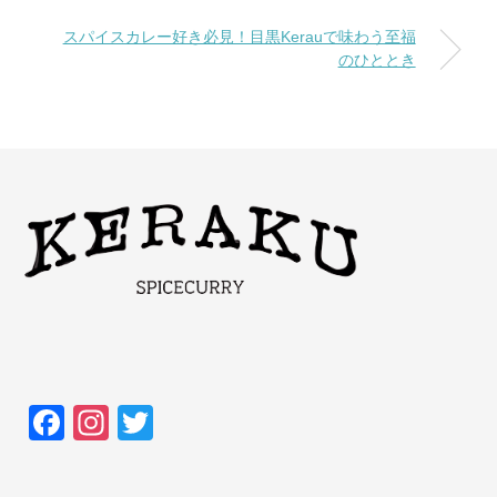
スパイスカレー好き必見！目黒Kerauで味わう至福
のひととき
F
In
T
a
st
wi
c
a
tt