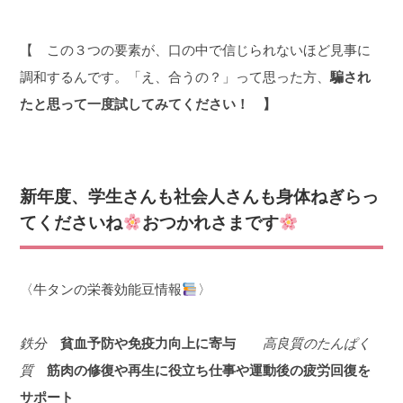
【 この３つの要素が、口の中で信じられないほど見事に
調和するんです。「え、合うの？」って思った方、
騙され
たと思って一度試してみてください！ 】
新年度、学生さんも社会人さんも身体ねぎらっ
てくださいね
おつかれさまです
〈牛タンの栄養効能豆情報
〉
鉄分
貧血予防や免疫力向上に寄与
高良質のたんぱく
質
筋肉の修復や再生に役立ち仕事や運動後の疲労回復を
サポート