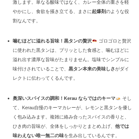
激します。単なる酸味ではなく、カレー全体の重さを軽
やかにし、食欲を掻き立てる、まさに
起爆剤
のような役
割なんです。
噛むほどに溢れる旨味！黒タンの贅沢
ゴロゴロと贅沢
に使われた黒タンは、プリッとした食感と、噛むほどに
溢れ出す濃厚な旨味がたまりません。塩味でシンプルに
味付けされていることで、
黒タン本来の美味しさ
がダイ
レクトに伝わってくるんです。
奥深いスパイスの調和！Kerau ならではのキーマ
そし
て、Kerau自慢のキーマカレーが、レモンと黒タンを優し
く包み込みます。複雑に絡み合ったスパイスの香りと、
ひき肉の旨味が、全体をしっかりとまとめ上げ、
他では
味わえない唯一無二の味
を生み出しているんです。