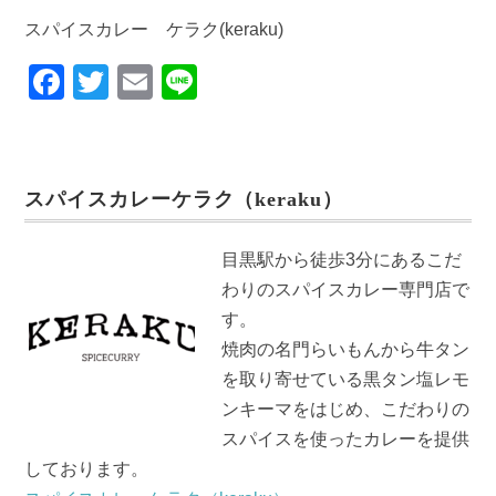
スパイスカレー ケラク(keraku)
F
T
E
Li
a
wi
m
n
c
tt
ail
e
e
er
スパイスカレーケラク（keraku）
b
o
目黒駅から徒歩3分にあるこだ
o
わりのスパイスカレー専門店で
k
す。
焼肉の名門らいもんから牛タン
を取り寄せている黒タン塩レモ
ンキーマをはじめ、こだわりの
スパイスを使ったカレーを提供
しております。