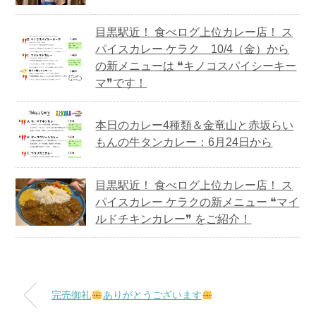
目黒駅近！ 食べログ上位カレー店！ ス
パイスカレー ケラク 10/4（金）から
の新メニューは ❝キノコスパイシーキー
マ❞です！
本日のカレー4種類＆金竜山と赤坂らい
もんの牛タンカレー：6月24日から
目黒駅近！ 食べログ上位カレー店！ ス
パイスカレー ケラクの新メニュー ❝マイ
ルドチキンカレー❞ をご紹介！
完売御礼
ありがとうございます