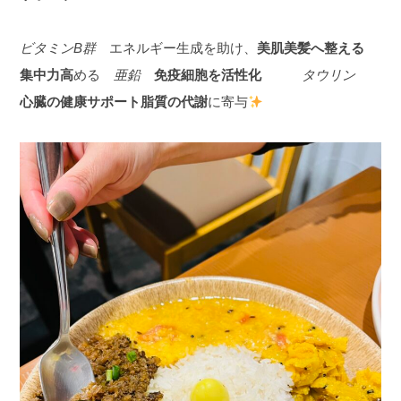
ビタミンB群
エネルギー生成を助け、
美肌美髪へ整える
集中力高
める
亜鉛
免疫細胞を活性化
タウリン
心臓の健康サポート脂質の代謝
に寄与