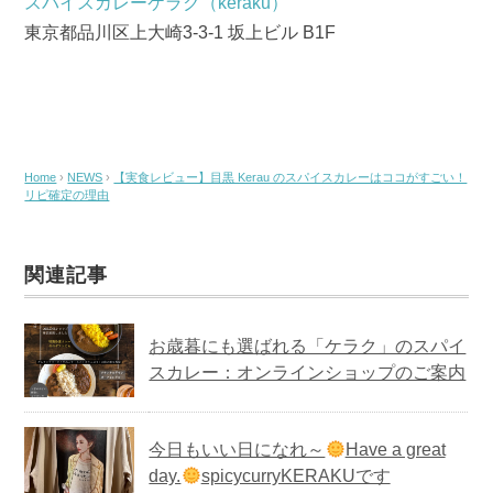
スパイスカレーケラク（keraku）
東京都品川区上大崎3-3-1 坂上ビル B1F
Home
›
NEWS
›
【実食レビュー】目黒 Kerau のスパイスカレーはココがすごい！
リピ確定の理由
関連記事
お歳暮にも選ばれる「ケラク」のスパイ
スカレー：オンラインショップのご案内
今日もいい日になれ～
Have a great
day.
spicycurryKERAKUです