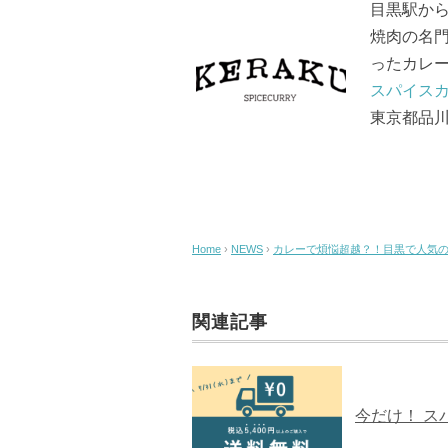
o
目黒駅か
o
焼肉の名
k
ったカレ
スパイスカ
東京都品川区
Home
›
NEWS
›
カレーで煩悩超越？！目黒で人気の「
関連記事
今だけ！ ス