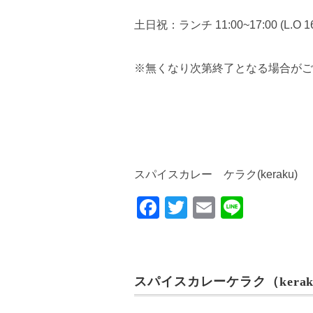
土日祝：ランチ 11:00~17:00 (L.O 16
※無くなり次第終了となる場合がご
スパイスカレー ケラク(keraku)
F
T
E
Li
a
wi
m
n
c
tt
ail
e
e
er
スパイスカレーケラク（kerak
b