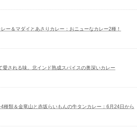
カレー＆マダイとあさりカレー：おニューなカレー2種！
て愛される味。北インド熟成スパイスの奥深いカレー
4種類＆金竜山と赤坂らいもんの牛タンカレー：6月24日から