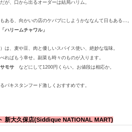
だが、口から出るオーダーは結局ハリム。
もある、向かいの店のケバブにしようかななんて日もある…。
「ハリームチャワル」
）は、麦や豆、肉と優しいスパイス使い、絶妙な塩味。
べればもう幸せ。副菜も時々のものが入ります。
サモサ
などにして1200円くらい。お値段は相応か。
るパキスタンフード激しくおすすめです。
久保店(Siddique NATIONAL MART)