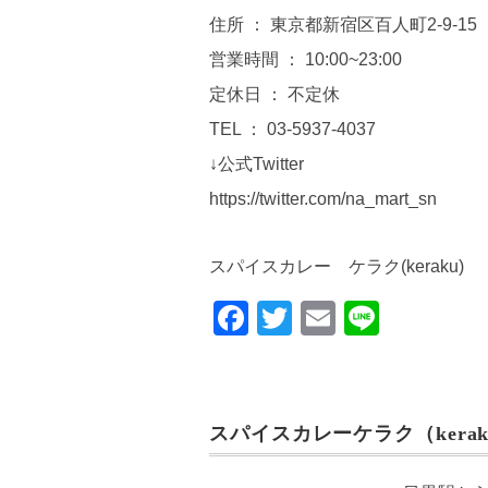
住所 ： 東京都新宿区百人町2-9-15
営業時間 ： 10:00~23:00
定休日 ： 不定休
TEL ： 03-5937-4037
↓公式Twitter
https://twitter.com/na_mart_sn
スパイスカレー ケラク(keraku)
F
T
E
Li
a
wi
m
n
c
tt
ail
e
e
er
スパイスカレーケラク（kerak
b