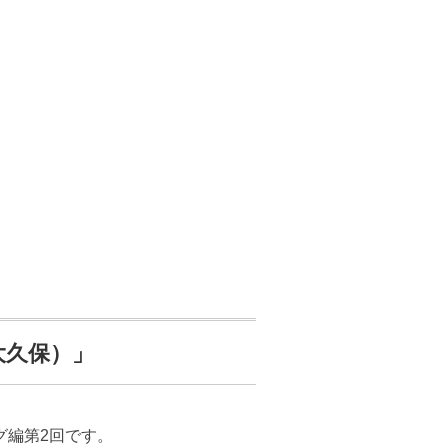
大久保）」
グ編第2回です。