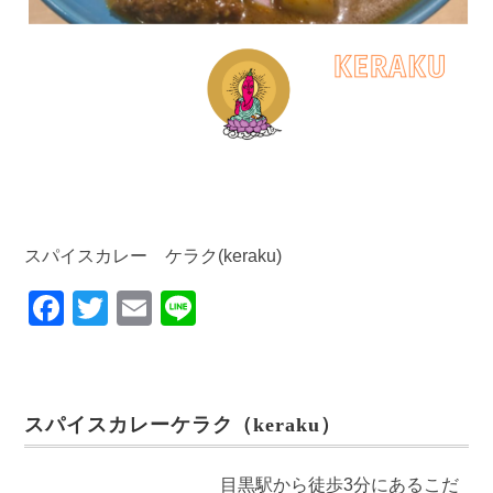
スパイスカレー ケラク(keraku)
F
T
E
Li
a
wi
m
n
c
tt
ail
e
e
er
スパイスカレーケラク（keraku）
b
o
目黒駅から徒歩3分にあるこだ