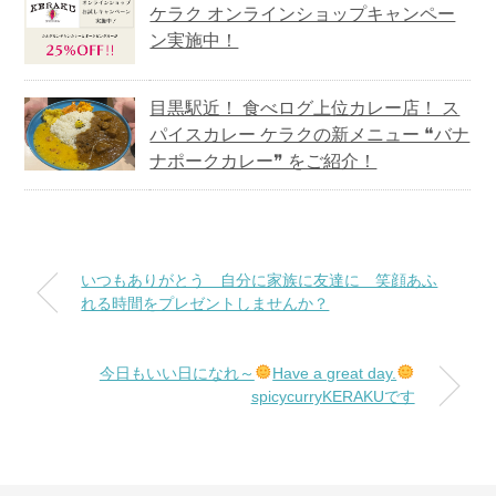
ケラク オンラインショップキャンペー
ン実施中！
目黒駅近！ 食べログ上位カレー店！ ス
パイスカレー ケラクの新メニュー ❝バナ
ナポークカレー❞ をご紹介！
いつもありがとう 自分に家族に友達に 笑顔あふ
れる時間をプレゼントしませんか？
今日もいい日になれ～
Have a great day.
spicycurryKERAKUです