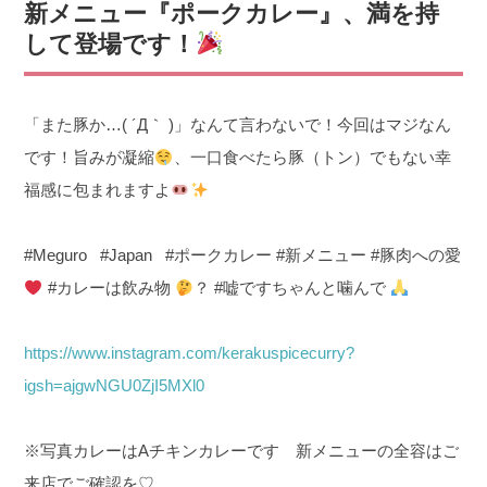
新メニュー『ポークカレー』、満を持
して登場です！
「また豚か…( ´Д｀ )」なんて言わないで！今回はマジなん
です！旨みが凝縮
、一口食べたら豚（トン）でもない幸
福感に包まれますよ
#Meguro #Japan #ポークカレー #新メニュー #豚肉への愛
#カレーは飲み物
？ #嘘ですちゃんと噛んで
https://www.instagram.com/kerakuspicecurry?
igsh=ajgwNGU0ZjI5MXl0
※写真カレーはAチキンカレーです 新メニューの全容はご
来店でご確認を♡