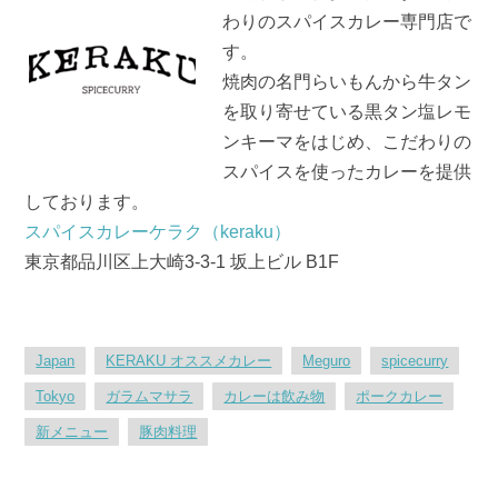
o
わりのスパイスカレー専門店で
k
す。
焼肉の名門らいもんから牛タン
を取り寄せている黒タン塩レモ
ンキーマをはじめ、こだわりの
スパイスを使ったカレーを提供
しております。
スパイスカレーケラク（keraku）
東京都品川区上大崎3-3-1 坂上ビル B1F
Japan
KERAKU オススメカレー
Meguro
spicecurry
Tokyo
ガラムマサラ
カレーは飲み物
ポークカレー
新メニュー
豚肉料理