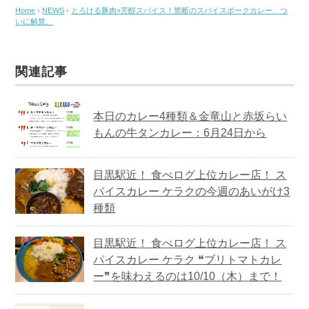
Home
›
NEWS
›
とろける豚肉×芳醇スパイス！禁断のスパイスポークカレー、つ
いに解禁。
関連記事
本日のカレー4種類＆金竜山と赤坂らい
もんの牛タンカレー：6月24日から
目黒駅近！ 食べログ上位カレー店！ ス
パイスカレー ケラクの今週のあいがけ3
種類
目黒駅近！ 食べログ上位カレー店！ ス
パイスカレー ケラク ❝ブリトマトカレ
ー❞を味わえるのは10/10（木）まで！