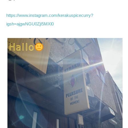
https://www.instagram.com/kerakuspicecurry?
igsh=ajgwNGU0ZjI5MXl0