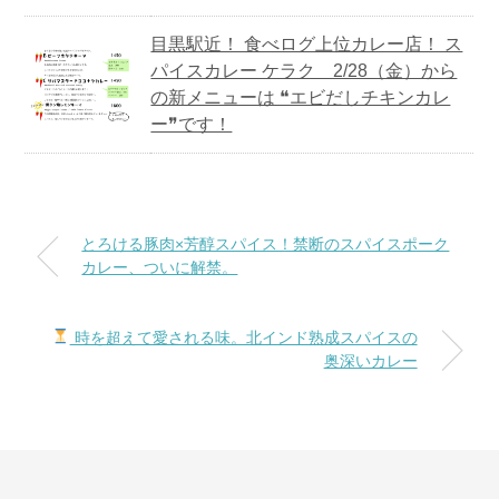
目黒駅近！ 食べログ上位カレー店！ ス
パイスカレー ケラク 2/28（金）から
の新メニューは ❝エビだしチキンカレ
ー❞です！
とろける豚肉×芳醇スパイス！禁断のスパイスポーク
カレー、ついに解禁。
時を超えて愛される味。北インド熟成スパイスの
奥深いカレー