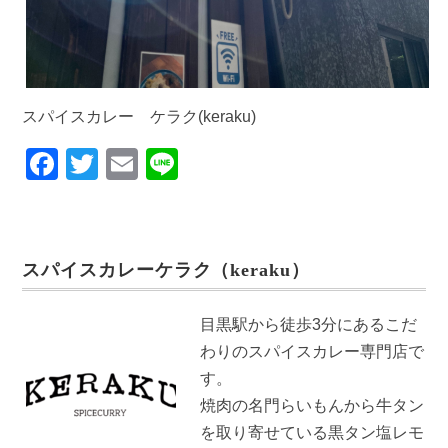
スパイスカレー ケラク(keraku)
F
T
E
Li
a
wi
m
n
c
tt
ail
e
e
er
スパイスカレーケラク（keraku）
b
o
目黒駅から徒歩3分にあるこだ
o
わりのスパイスカレー専門店で
k
す。
焼肉の名門らいもんから牛タン
を取り寄せている黒タン塩レモ