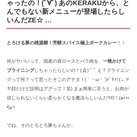
ゃったの！(ﾟ∀ﾟ) あのKERAKUから、と
んでもない新メニューが登場したらし
いんだZE☆ …
とろける豚の桃源郷！芳醇スパイス極上ポークカレー
！！
何がヤバいって、国産の肩ロースとバラ肉を、
一晩かけて
ブライニング
しちゃったらしいの！( Д ) ﾟ ﾟ え？ブライニン
グって何？って思ったそこのアナタ！(｀・ω・´)ﾄﾞﾔｧ! (←ド
ヤ顔だけど説明はググって！笑) まぁ簡単に言うと、お肉が
信じられないくらい柔らかくなる魔法らしいんだYO！(๑•̀ㅂ
•́)و✧
でね、そのとろとろ豚ちゃんが、