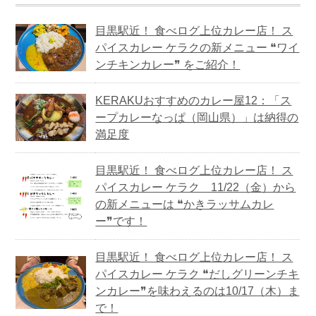
目黒駅近！ 食べログ上位カレー店！ ス
パイスカレー ケラクの新メニュー ❝ワイ
ンチキンカレー❞ をご紹介！
KERAKUおすすめのカレー屋12：「ス
ープカレーなっぱ（岡山県）」は納得の
満足度
目黒駅近！ 食べログ上位カレー店！ ス
パイスカレー ケラク 11/22（金）から
の新メニューは ❝かきラッサムカレ
ー❞です！
目黒駅近！ 食べログ上位カレー店！ ス
パイスカレー ケラク ❝だしグリーンチキ
ンカレー❞を味わえるのは10/17（木）ま
で！