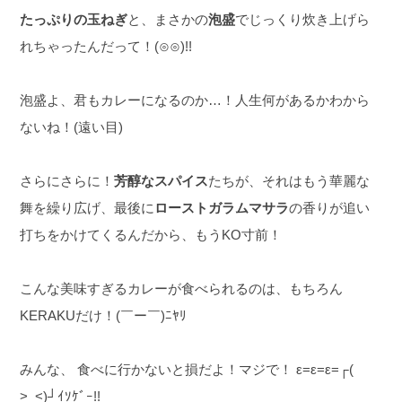
たっぷりの玉ねぎ
と、まさかの
泡盛
でじっくり炊き上げら
れちゃったんだって！(⊙⊙)!!
泡盛よ、君もカレーになるのか…！人生何があるかわから
ないね！(遠い目)
さらにさらに！
芳醇なスパイス
たちが、それはもう華麗な
舞を繰り広げ、最後に
ローストガラムマサラ
の香りが追い
打ちをかけてくるんだから、もうKO寸前！
こんな美味すぎるカレーが食べられるのは、もちろん
KERAKUだけ！(￣ー￣)ﾆﾔﾘ
みんな、 食べに行かないと損だよ！マジで！ ε=ε=ε=┌(
>_<)┘ｲｿｹﾞｰ!!