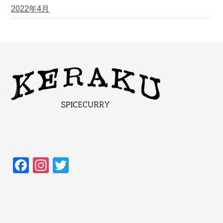
2022年4月
F
In
T
a
st
wi
c
a
tt
e
gr
er