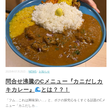
2025年07月25日｜
NEWS
/
お知らせ
問合せ沸騰のCメニュー『カニだしカ
キカレー』
とは？？！
「フム…これは興味深い…」と、ボクの探究心をくすぐる話題のCメ
ニュー「カニだしカ
...