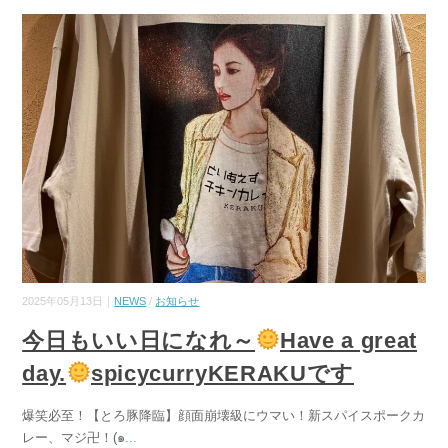
2025年05月13日｜
NEWS
/
お知らせ
今日もいい日になれ～
Have a great
day.
spicycurryKERAKUです
爆笑必至！【とろ豚降臨】顔面崩壊級にウマい！新スパイスポークカ
レー、マジ卍！(๑
...