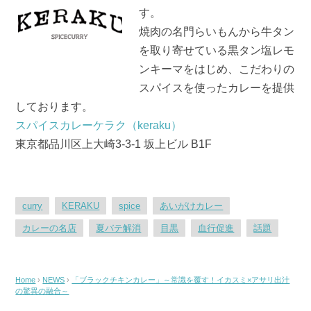
k
す。
焼肉の名門らいもんから牛タン
を取り寄せている黒タン塩レモ
ンキーマをはじめ、こだわりの
スパイスを使ったカレーを提供
しております。
スパイスカレーケラク（keraku）
東京都品川区上大崎3-3-1 坂上ビル B1F
curry
KERAKU
spice
あいがけカレー
カレーの名店
夏バテ解消
目黒
血行促進
話題
Home
›
NEWS
›
「ブラックチキンカレー」～常識を覆す！イカスミ×アサリ出汁
の驚異の融合～