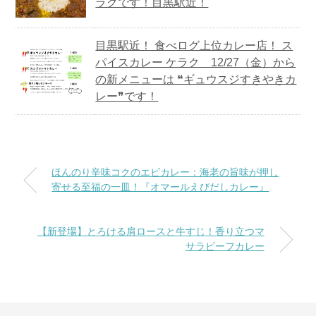
ラクです！目黒駅近！
目黒駅近！ 食べログ上位カレー店！ ス
パイスカレー ケラク 12/27（金）から
の新メニューは ❝ギュウスジすきやきカ
レー❞です！
ほんのり辛味コクのエビカレー：海老の旨味が押し
寄せる至福の一皿！『オマールえびだしカレー』
【新登場】とろける肩ロースと牛すじ！香り立つマ
サラビーフカレー