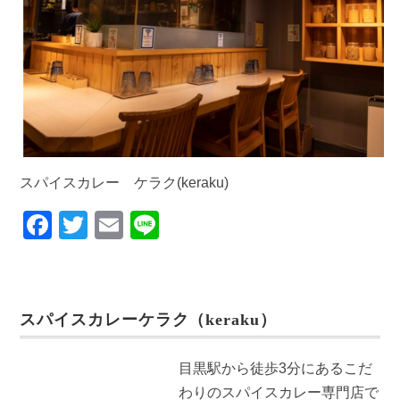
スパイスカレー ケラク(keraku)
F
T
E
Li
a
wi
m
n
c
tt
ail
e
e
er
スパイスカレーケラク（keraku）
b
o
目黒駅から徒歩3分にあるこだ
o
わりのスパイスカレー専門店で