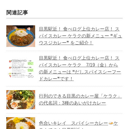
関連記事
目黒駅近！ 食べログ上位カレー店！ ス
パイスカレー ケラクの新メニュー ❝ギュ
ウスジカレー❞ をご紹介！
目黒駅近！ 食べログ上位カレー店！ ス
パイスカレー ケラク 7/19（金）から
の新メニューは ❝だしスパイスシーフー
ドカレー❞です！
行列のできる目黒のカレー屋「ケラク」
の代名詞：3種のあいがけカレー
色合いキレイ スパイシーカレー
ケ