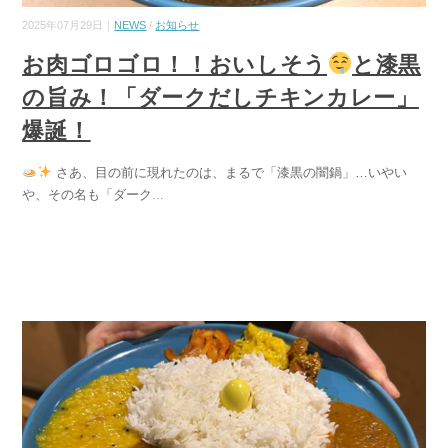
2025年07月29日｜
NEWS
/
お知らせ
お肉ゴロゴロ！！おいしそう
と漆黒
の旨み！「ダークだしチキンカレー」
爆誕！
さあ、目の前に現れたのは、まるで「漆黒の闇鍋」…いやい
や、その名も「ダーク
...