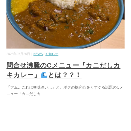
2025年07月25日｜
NEWS
/
お知らせ
問合せ沸騰のCメニュー『カニだしカ
キカレー』
とは？？！
「フム…これは興味深い…」と、ボクの探究心をくすぐる話題のCメ
ニュー「カニだしカ
...