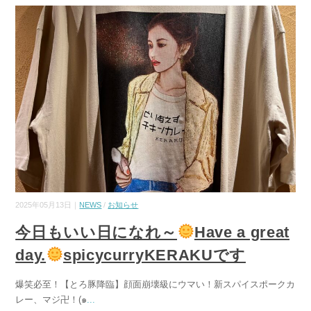
2025年05月13日｜
NEWS
/
お知らせ
今日もいい日になれ～
Have a great
day.
spicycurryKERAKUです
爆笑必至！【とろ豚降臨】顔面崩壊級にウマい！新スパイスポークカ
レー、マジ卍！(๑
...