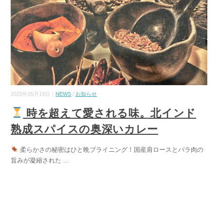
2025年05月19日｜
NEWS
/
お知らせ
時を超えて愛される味。北インド
熟成スパイスの奥深いカレー
柔らかさの秘密はひと晩ブライニング！国産肩ロースとバラ肉の
旨みが凝縮された
...