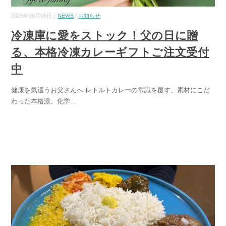
2025年06月06日｜
NEWS
/
お知らせ
冷凍庫に愛をストック！父の日に贈
る、本格冷凍カレーギフトご注文受付
中
健康を気遣うお父さんへ レトルトカレーの常識を覆す、素材にこだ
わった本格派。化学
...