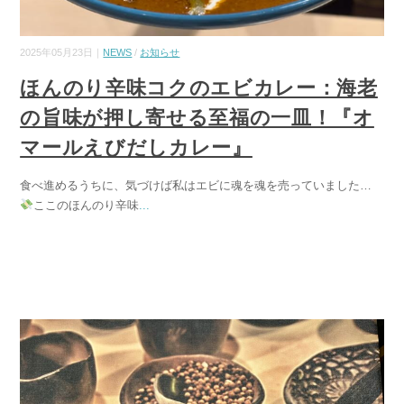
2025年05月23日｜
NEWS
/
お知らせ
ほんのり辛味コクのエビカレー：海老
の旨味が押し寄せる至福の一皿！『オ
マールえびだしカレー』
食べ進めるうちに、気づけば私はエビに魂を魂を売っていました…
ここのほんのり辛味
...