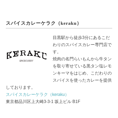
a
wi
m
n
c
tt
ail
e
e
er
スパイスカレーケラク（keraku）
b
o
目黒駅から徒歩3分にあるこだ
o
わりのスパイスカレー専門店で
k
す。
焼肉の名門らいもんから牛タン
を取り寄せている黒タン塩レモ
ンキーマをはじめ、こだわりの
スパイスを使ったカレーを提供
しております。
スパイスカレーケラク（keraku）
東京都品川区上大崎3-3-1 坂上ビル B1F