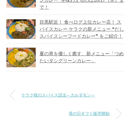
ンカレー❞を味わえるのは10/17（木）ま
で！
目黒駅近！ 食べログ上位カレー店！ ス
パイスカレー ケラクの新メニュー ❝だし
スパイスシーフードカレー❞ をご紹介！
夏の胃を優しく癒す、新メニュー「つめ
たいダシグリーンカレー」
ケラク様のスパイス説法～カルダモン～
母の日ギフト販売開始