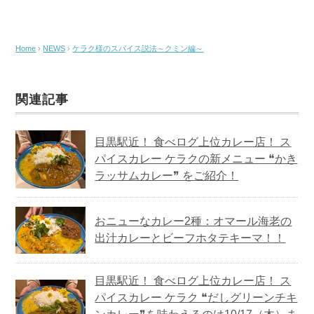
Home
›
NEWS
›
ケラク様のスパイス説法～クミン編～
関連記事
目黒駅近！ 食べログ上位カレー店！ ス
パイスカレー ケラクの新メニュー ❝かき
ラッサムカレー❞ をご紹介！
おニューなカレー2種：オマール海老の
出汁カレーとビーフホタテキーマ！！
目黒駅近！ 食べログ上位カレー店！ ス
パイスカレー ケラク ❝だしグリーンチキ