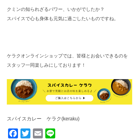
クミンの知られざるパワー、いかがでしたか？
スパイスで心も身体も元気に過ごしたいものですね。
ケラクオンラインショップでは、皆様とお会いできるのを
スタッフ一同楽しみにしております！
スパイスカレー ケラク(keraku)
F
T
E
Li