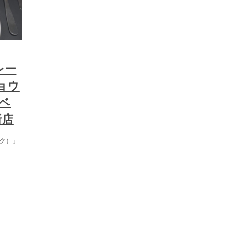
レー
ョウ
ベ
新店
ラク）」