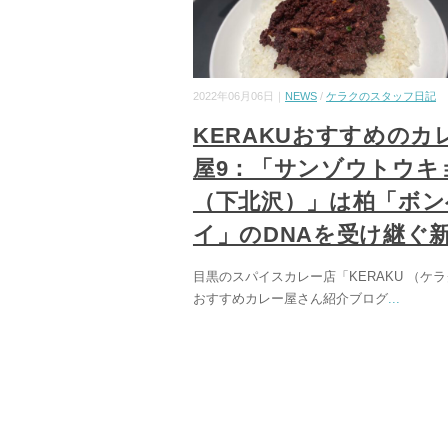
2022年06月06日｜
NEWS
/
ケラクのスタッフ日記
KERAKUおすすめのカ
屋9：「サンゾウトウキ
（下北沢）」は柏「ボン
イ」のDNAを受け継ぐ
目黒のスパイスカレー店「KERAKU （ケ
おすすめカレー屋さん紹介ブログ
...