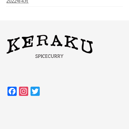
2022年4月
F
In
T
a
st
wi
c
a
tt
e
gr
er
b
a