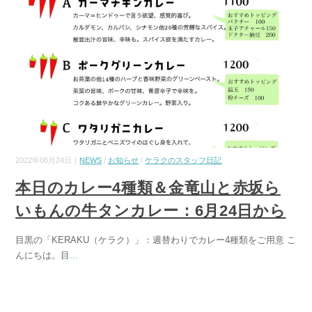
2022年06月24日｜
NEWS
/
お知らせ
/
ケラクのスタッフ日記
本日のカレー4種類＆金竜山と赤坂ら
いもんの牛タンカレー：6月24日から
目黒の「KERAKU（ケラク）」：週替わりでカレー4種類をご用意 こ
んにちは。目
...