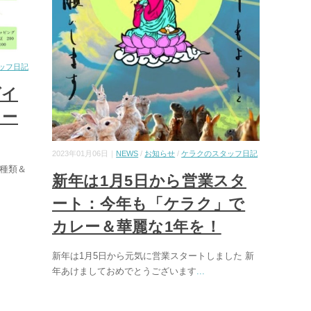
ッフ日記
ダイ
ュー
2023年01月06日｜
NEWS
/
お知らせ
/
ケラクのスタッフ日記
種類＆
新年は1月5日から営業スタ
ート：今年も「ケラク」で
カレー＆華麗な1年を！
新年は1月5日から元気に営業スタートしました 新
年あけましておめでとうございます
...