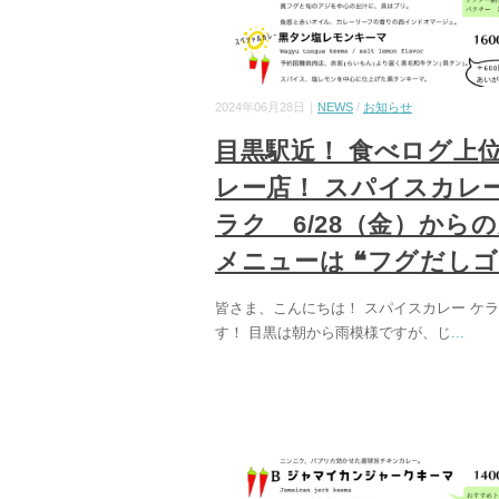
2024年06月28日｜
NEWS
/
お知らせ
目黒駅近！ 食べログ上
レー店！ スパイスカレー
ラク 6/28（金）から
メニューは ❝フグだしゴ
皆さま、こんにちは！ スパイスカレー ケ
す！ 目黒は朝から雨模様ですが、じ
...