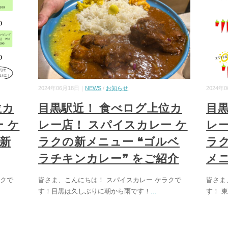
2024年06月18日｜
NEWS
/
お知らせ
2024年
位カ
目黒駅近！ 食べログ上位カ
目
 ケ
レー店！ スパイスカレー ケ
レー
の新
ラクの新メニュー ❝ゴルベ
ラク
ラチキンカレー❞ をご紹介
メニ
ラクで
皆さま、こんにちは！ スパイスカレー ケラクで
皆さま
す！目黒は久しぶりに朝から雨です！
...
す！ 