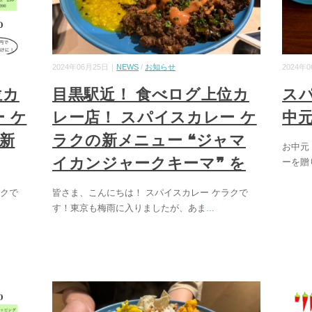
2024年06月25日｜
NEWS
/
お知らせ
2024年
位カ
目黒駅近！ 食べログ上位カ
ス
 ケ
レー店！ スパイスカレー ケ
中
の新
ラクの新メニュー ❝ジャマ
お中元
イカンジャークキーマ❞ を
ーを贈
ラクで
皆さま、こんにちは！ スパイスカレー ケラクで
す！東京も梅雨に入りましたが、あま
...