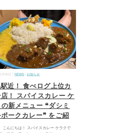
06月06日｜
NEWS
/
お知らせ
黒駅近！ 食べログ上位カ
店！ スパイスカレー ケ
クの新メニュー ❝ダシミ
ポークカレー❞ をご紹
、こんにちは！ スパイスカレー ケラクで