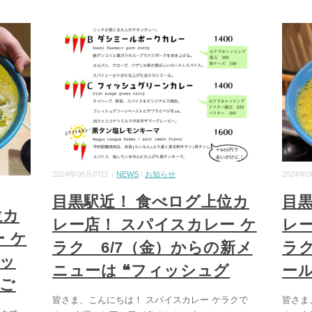
2024年06月07日｜
NEWS
/
お知らせ
2024年
目黒駅近！ 食べログ上位カ
目
位カ
レー店！ スパイスカレー ケ
レー
 ケ
ラク 6/7（金）からの新メ
ラ
ィッ
ニューは ❝フィッシュグ
ール
をご
皆さま、こんにちは！ スパイスカレー ケラクで
皆さま