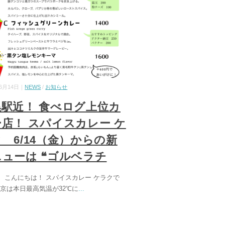
06月14日｜
NEWS
/
お知らせ
黒駅近！ 食べログ上位カ
店！ スパイスカレー ケ
 6/14（金）からの新
ューは ❝ゴルベラチ
、こんにちは！ スパイスカレー ケラクで
東京は本日最高気温が32℃に
...