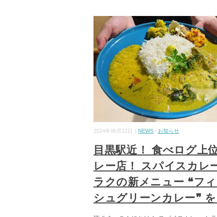
2024年06月12日｜
NEWS
/
お知らせ
目黒駅近！ 食べログ上
レー店！ スパイスカレー
ラクの新メニュー ❝フ
シュグリーンカレー❞ 