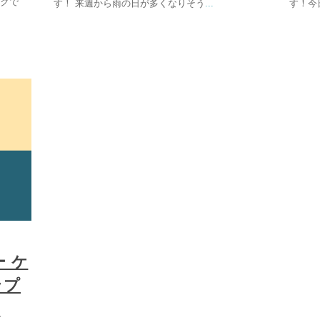
ラクで
す！ 来週から雨の日が多くなりそう
...
す！今
 ケ
ップ
ン