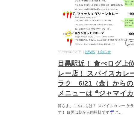
2024年06月21日｜
NEWS
/
お知らせ
目黒駅近！ 食べログ上
レー店！ スパイスカレー
ラク 6/21（金）から
メニューは ❝ジャマイカ
皆さま、こんにちは！ スパイスカレー ケ
す！ 目黒は朝から雨模様です
こ
...