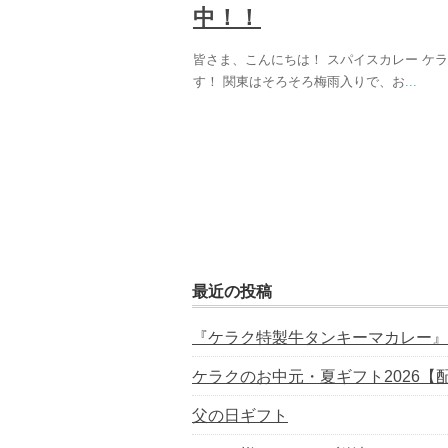
中！！
皆さま、こんにちは！ スパイスカレー ケ
す！ 関東はそろそろ梅雨入りで、お
...
最近の投稿
『ケラク特製牛タンキーマカレー』
ケラクのお中元・夏ギフト2026【
父の日ギフト