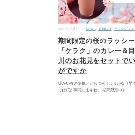
2023年03月17日｜
NEWS
/
お知らせ
/
ケラクのスタ
期間限定の桜のラッシー
「ケラク」のカレー＆目
川のお花見をセットで
がですか
暖かい春の陽気とともに例年よりかなり早
では桜が開花しますね。 期間限定のド
...