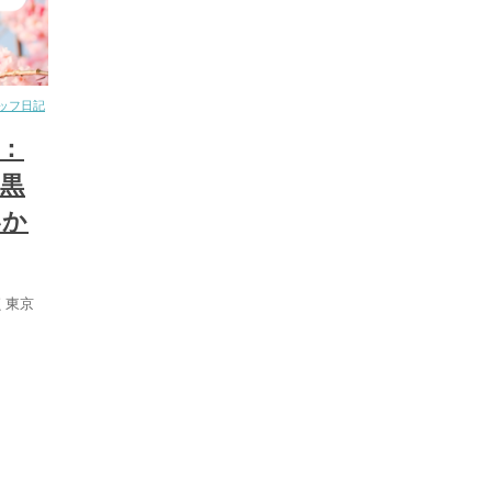
ッフ日記
：
黒
いか
く東京