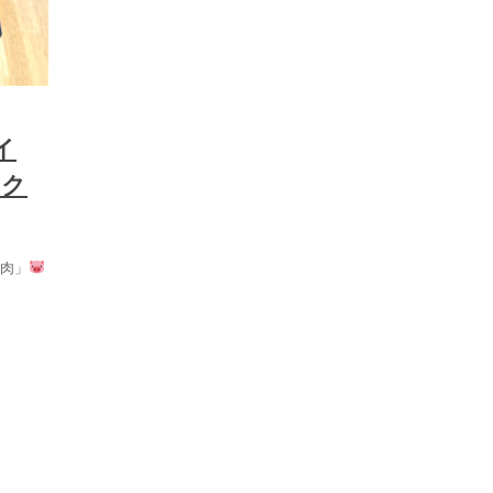
イ
ーク
肉」