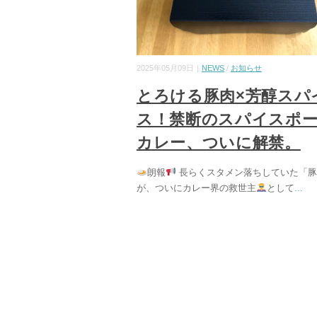
2025年05月09日｜
NEWS
/
お知らせ
とろける豚肉×芳醇スパ
ス！禁断のスパイスポ
カレー、ついに解禁。
朗報
長らくスタメン落ちしていた「豚
が、ついにカレー界の救世主
として
...