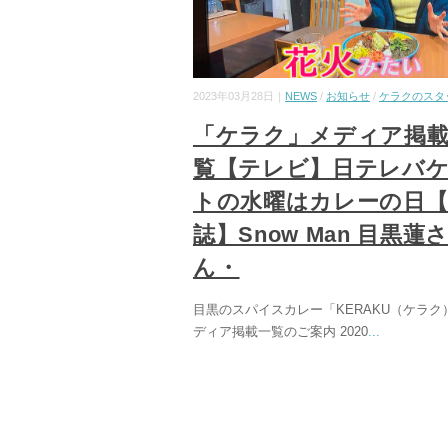
2023年03月28日｜
NEWS
/
お知らせ
/
ケラクのスタ
「ケラク」メディア掲
覧【テレビ】日テレバ
トの水曜はカレーの日【
誌】Snow Man 目黒蓮
ん・
目黒のスパイスカレー「KERAKU（ケラク
ディア掲載一覧のご案内 2020
...