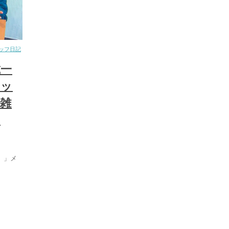
ッフ日記
載一
ケッ
雑
さ
）」メ