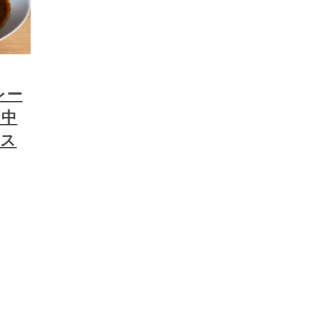
レー
（中
ース