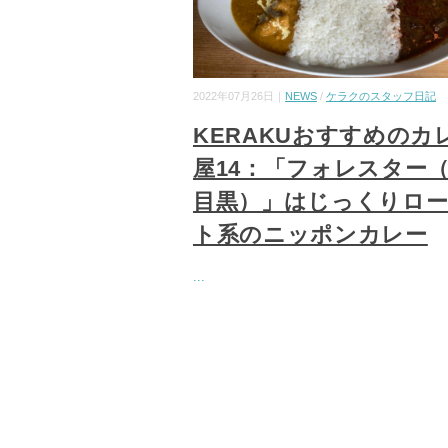
2022年07月26日｜
NEWS
/
ケラクのスタッフ日記
KERAKUおすすめのカ
屋14：「フォレスター
目黒）」はじっくりロ
ト系のニッポンカレー
...