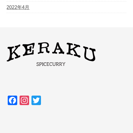
2022年4月
F
In
T
a
st
wi
c
a
tt
e
gr
er