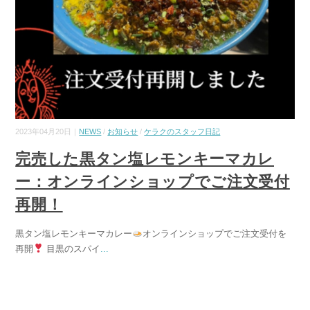
2023年04月20日｜
NEWS
/
お知らせ
/
ケラクのスタッフ日記
完売した黒タン塩レモンキーマカレ
ー：オンラインショップでご注文受付
再開！
黒タン塩レモンキーマカレー
オンラインショップでご注文受付を
再開
目黒のスパイ
...