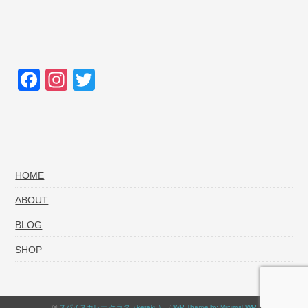
F
In
T
a
st
wi
c
a
tt
e
gr
er
b
a
HOME
o
m
ABOUT
o
BLOG
k
SHOP
©
スパイスカレー ケラク（keraku）
. /
WP Theme by Minimal WP