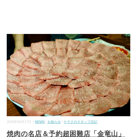
2025年06月27日｜
NEWS
/
お知らせ
/
ケラクのスタッフ日記
焼肉の名店＆予約超困難店「金竜山」