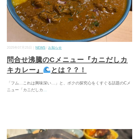
2025年07月25日｜
NEWS
/
お知らせ
問合せ沸騰のCメニュー『カニだしカ
キカレー』
とは？？！
「フム…これは興味深い…」と、ボクの探究心をくすぐる話題のCメ
ニュー「カニだしカ
...