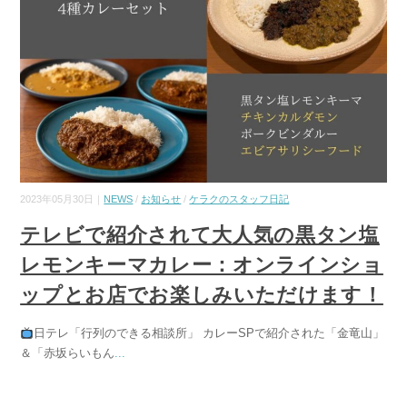
2023年05月30日｜
NEWS
/
お知らせ
/
ケラクのスタッフ日記
テレビで紹介されて大人気の黒タン塩
レモンキーマカレー：オンラインショ
ップとお店でお楽しみいただけます！
日テレ「行列のできる相談所」 カレーSPで紹介された「金竜山」
＆「赤坂らいもん
...