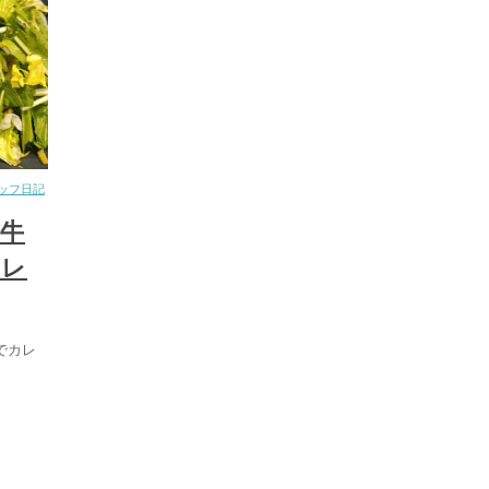
ッフ日記
牛
カレ
でカレ