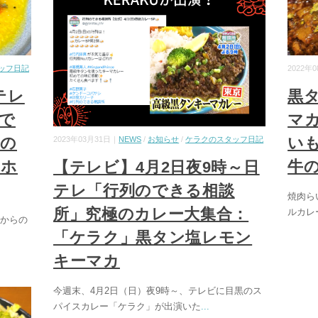
ッフ日記
2022年
テレ
黒
で
マ
りの
い
2023年03月31日｜
NEWS
/
お知らせ
/
ケラクのスタッフ日記
・ホ
牛
【テレビ】4月2日夜9時～日
テレ「行列のできる相談
焼肉ら
所」究極のカレー大集合：
ルカレ
日からの
「ケラク」黒タン塩レモン
キーマカ
今週末、4月2日（日）夜9時～、テレビに目黒のス
パイスカレー「ケラク」が出演いた
...