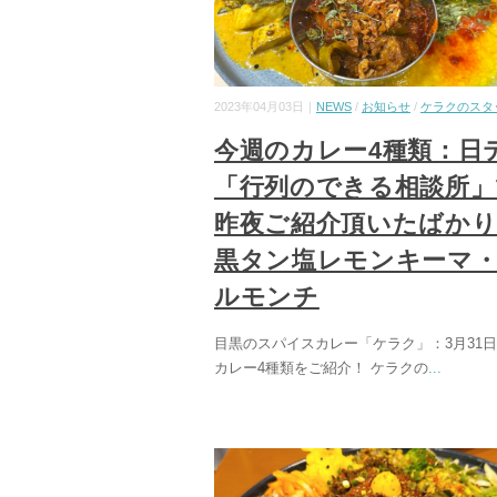
2023年04月03日｜
NEWS
/
お知らせ
/
ケラクのスタ
今週のカレー4種類：日
「行列のできる相談所」
昨夜ご紹介頂いたばか
黒タン塩レモンキーマ
ルモンチ
目黒のスパイスカレー「ケラク」：3月31
カレー4種類をご紹介！ ケラクの
...