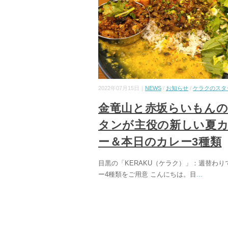
2022年07月15日｜
NEWS
/
お知らせ
/
ケラクのスタ
金竜山と赤坂らいもんの
タンが主役の新しい夏
ー＆本日のカレー3種類
目黒の「KERAKU（ケラク）」：週替わり
ー4種類をご用意 こんにちは。目
...