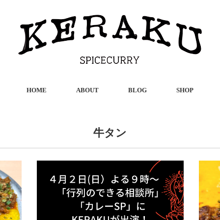
HOME
ABOUT
BLOG
SHOP
牛タン