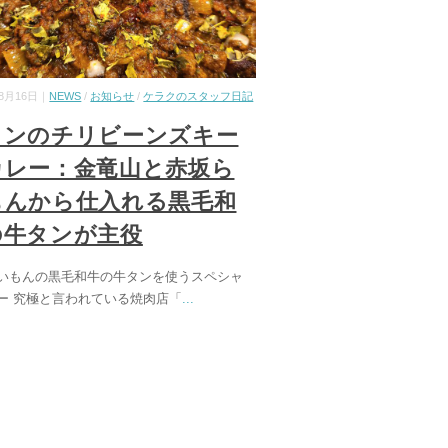
08月16日｜
NEWS
/
お知らせ
/
ケラクのスタッフ日記
タンのチリビーンズキー
カレー：金竜山と赤坂ら
もんから仕入れる黒毛和
の牛タンが主役
いもんの黒毛和牛の牛タンを使うスペシャ
ー 究極と言われている焼肉店「
...