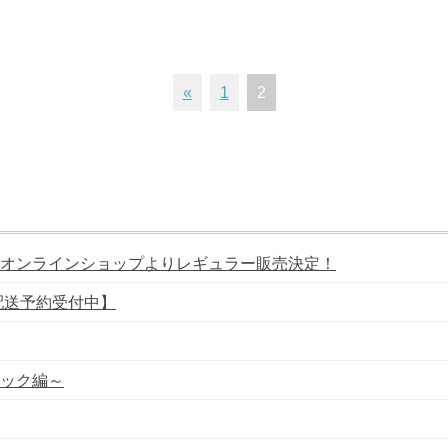
«
1
2
オンラインショップよりレギュラー販売決定！
配送予約受付中】
ック編～