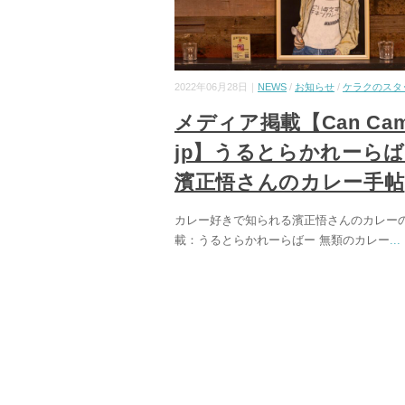
2022年06月28日｜
NEWS
/
お知らせ
/
ケラクのスタ
メディア掲載【Can Cam
jp】うるとらかれーら
濱正悟さんのカレー手帖
カレー好きで知られる濱正悟さんのカレー
載：うるとらかれーらばー 無類のカレー
...