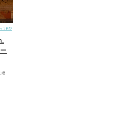
ッフ日記
.
ばー
の連