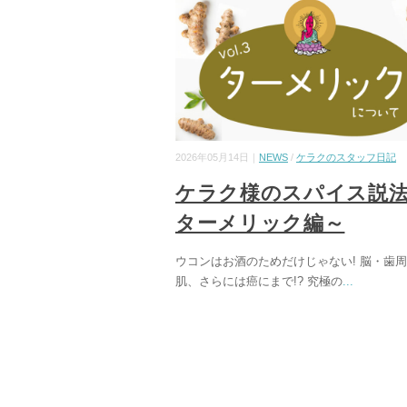
2026年05月14日｜
NEWS
/
ケラクのスタッフ日記
ケラク様のスパイス説
ターメリック編～
ウコンはお酒のためだけじゃない! 脳・歯
肌、さらには癌にまで!? 究極の
...