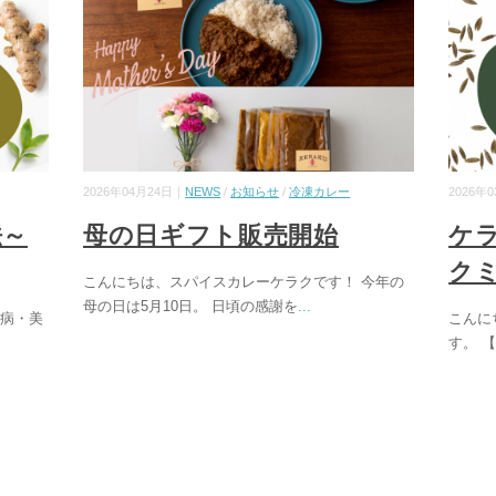
2026年04月24日｜
NEWS
/
お知らせ
/
冷凍カレー
2026年
法～
母の日ギフト販売開始
ケ
ク
こんにちは、スパイスカレーケラクです！ 今年の
母の日は5月10日。 日頃の感謝を
...
周病・美
こんに
す。 