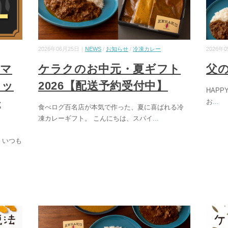
2026年06月25日｜
NEWS
/
お知らせ
/
冷凍カレー
2026年
ーマ
ケラクのお中元・夏ギフト
父
ョッ
2026【配送予約受付中】
HAPPY
決
お
...
食べログ百名店が本気で作った、夏に喜ばれる冷
凍カレーギフト。 こんにちは、スパイ
...
 いつも