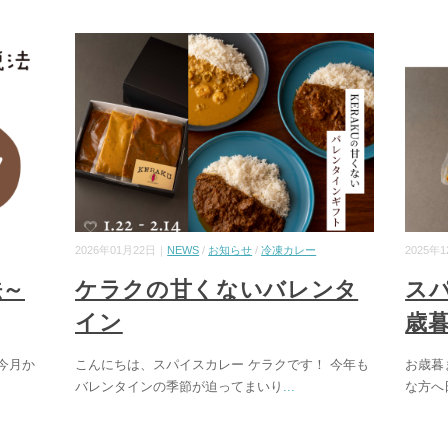
2026年01月22日｜
NEWS
/
お知らせ
/
冷凍カレー
2025年
法～
ケラクの甘くないバレンタ
ス
イン
歳
今月か
こんにちは、スパイスカレー ケラクです！ 今年も
お歳暮
バレンタインの季節が迫ってまいり
...
な方へ