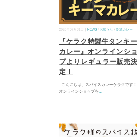
2026年07月31日｜
NEWS
/
お知らせ
/
冷凍カレー
『ケラク特製牛タンキ
カレー』オンラインシ
プよりレギュラー販売
定！
こんにちは、スパイスカレーケラクです！
オンラインショップを
...