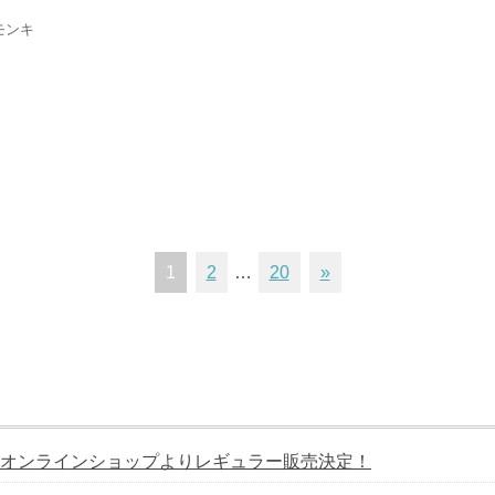
モンキ
1
2
…
20
»
オンラインショップよりレギュラー販売決定！