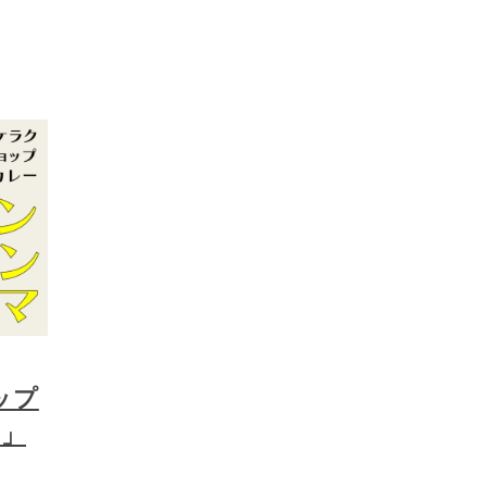
ップ
マ」