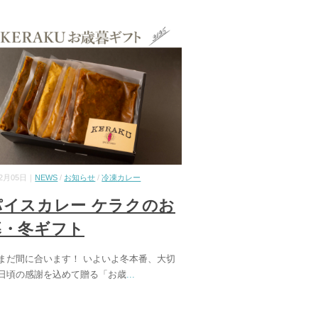
12月05日｜
NEWS
/
お知らせ
/
冷凍カレー
パイスカレー ケラクのお
暮・冬ギフト
まだ間に合います！ いよいよ冬本番、大切
日頃の感謝を込めて贈る「お歳
...