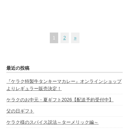
1
2
»
最近の投稿
『ケラク特製牛タンキーマカレー』オンラインショップ
よりレギュラー販売決定！
ケラクのお中元・夏ギフト2026【配送予約受付中】
父の日ギフト
ケラク様のスパイス説法～ターメリック編～