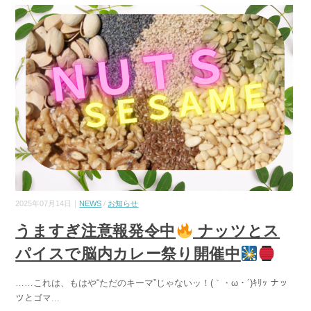
2025年07月14日｜
NEWS
/
お知らせ
うますぎ注意報発令中
ナッツとス
パイスで脳内カレー祭り開催中
……これは、もはや“ただのキーマ”じゃないッ！(｀・ω・´)ｷﾘｯ ナッ
ツとゴマ
...