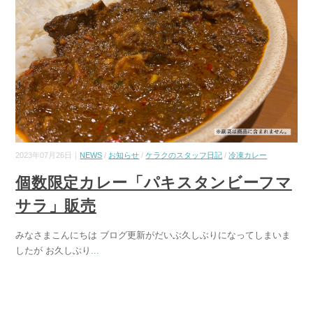
2023年07月26日｜
NEWS
/
お知らせ
/
ケラクのスタッフ日記
/
冷凍カレー
個数限定カレー「パキスタンビーフマ
サラ」販売
みなさまこんにちは ブログ更新がだいぶ久しぶりになってしまいま
したが お久しぶり
...